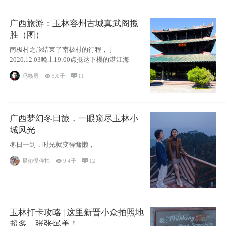
广西旅游：玉林容州古城真武阁揽
胜（图）
南极村之旅结束了南极村的行程，于
2020.12.03晚上19:00点抵达下榻的湛江海
冯赣勇

5.0千

11
广西梦幻冬日旅，一眼窥尽玉林小
城风光
冬日一到，时光就变得慵懒，
晨侑慢伴拍

9.4千

12
玉林打卡攻略 | 这里新晋小众拍照地
超多，张张爆美！