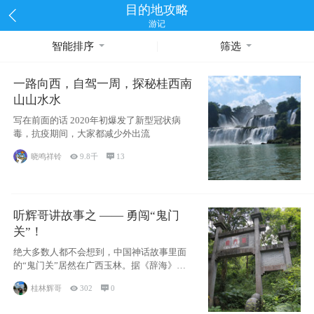
目的地攻略
游记
智能排序
筛选
一路向西，自驾一周，探秘桂西南
山山水水
写在前面的话 2020年初爆发了新型冠状病
毒，抗疫期间，大家都减少外出流
晓鸣祥铃

9.8千

13
听辉哥讲故事之 —— 勇闯“鬼门
关”！
绝大多数人都不会想到，中国神话故事里面
的“鬼门关”居然在广西玉林。据《辞海》记
载：“
桂林辉哥

302

0