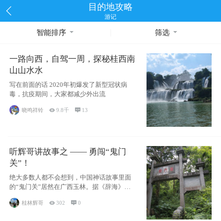
目的地攻略
游记
智能排序
筛选
一路向西，自驾一周，探秘桂西南
山山水水
写在前面的话 2020年初爆发了新型冠状病
毒，抗疫期间，大家都减少外出流
晓鸣祥铃

9.8千

13
听辉哥讲故事之 —— 勇闯“鬼门
关”！
绝大多数人都不会想到，中国神话故事里面
的“鬼门关”居然在广西玉林。据《辞海》记
载：“
桂林辉哥

302

0