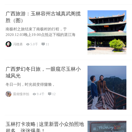
广西旅游：玉林容州古城真武阁揽
胜（图）
南极村之旅结束了南极村的行程，于
2020.12.03晚上19:00点抵达下榻的湛江海
冯赣勇

5.0千

11
广西梦幻冬日旅，一眼窥尽玉林小
城风光
冬日一到，时光就变得慵懒，
晨侑慢伴拍

9.4千

12
玉林打卡攻略 | 这里新晋小众拍照地
超多，张张爆美！