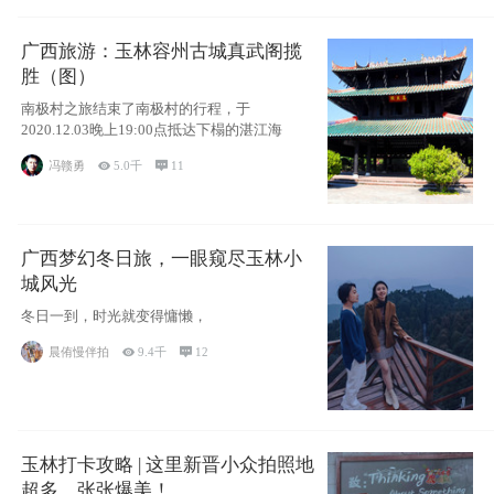
广西旅游：玉林容州古城真武阁揽
胜（图）
南极村之旅结束了南极村的行程，于
2020.12.03晚上19:00点抵达下榻的湛江海
冯赣勇

5.0千

11
广西梦幻冬日旅，一眼窥尽玉林小
城风光
冬日一到，时光就变得慵懒，
晨侑慢伴拍

9.4千

12
玉林打卡攻略 | 这里新晋小众拍照地
超多，张张爆美！