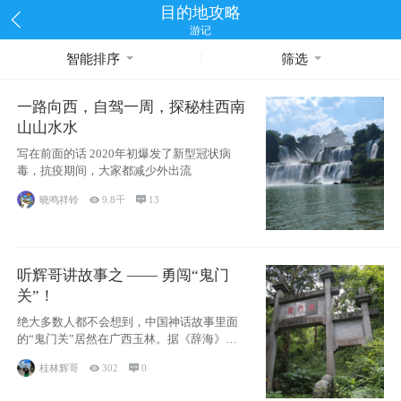
目的地攻略
游记
智能排序
筛选
一路向西，自驾一周，探秘桂西南
山山水水
写在前面的话 2020年初爆发了新型冠状病
毒，抗疫期间，大家都减少外出流
晓鸣祥铃

9.8千

13
听辉哥讲故事之 —— 勇闯“鬼门
关”！
绝大多数人都不会想到，中国神话故事里面
的“鬼门关”居然在广西玉林。据《辞海》记
载：“
桂林辉哥

302

0