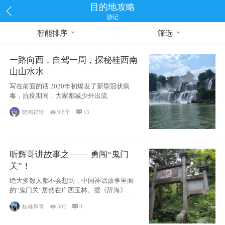
目的地攻略
游记
智能排序
筛选
一路向西，自驾一周，探秘桂西南
山山水水
写在前面的话 2020年初爆发了新型冠状病
毒，抗疫期间，大家都减少外出流
晓鸣祥铃

9.8千

13
听辉哥讲故事之 —— 勇闯“鬼门
关”！
绝大多数人都不会想到，中国神话故事里面
的“鬼门关”居然在广西玉林。据《辞海》记
载：“
桂林辉哥

302

0