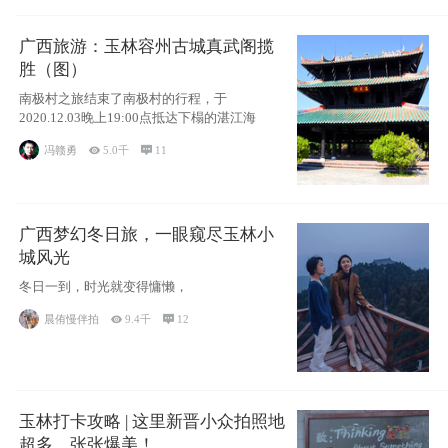
广西旅游：玉林容州古城真武阁揽
胜（图）
南极村之旅结束了南极村的行程，于
2020.12.03晚上19:00点抵达下榻的湛江海
冯赣勇

5.0千

11
广西梦幻冬日旅，一眼窥尽玉林小
城风光
冬日一到，时光就变得慵懒，
晨侑慢伴拍

9.4千

12
玉林打卡攻略 | 这里新晋小众拍照地
超多，张张爆美！