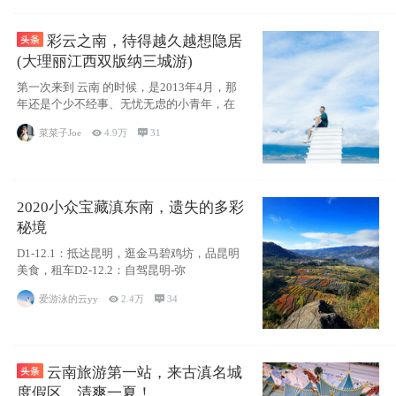
彩云之南，待得越久越想隐居
(大理丽江西双版纳三城游)
第一次来到 云南 的时候，是2013年4月，那
年还是个少不经事、无忧无虑的小青年，在
菜菜子Joe

4.9万

31
2020小众宝藏滇东南，遗失的多彩
秘境
D1-12.1：抵达昆明，逛金马碧鸡坊，品昆明
美食，租车D2-12.2：自驾昆明-弥
爱游泳的云yy

2.4万

34
云南旅游第一站，来古滇名城
度假区，清爽一夏！