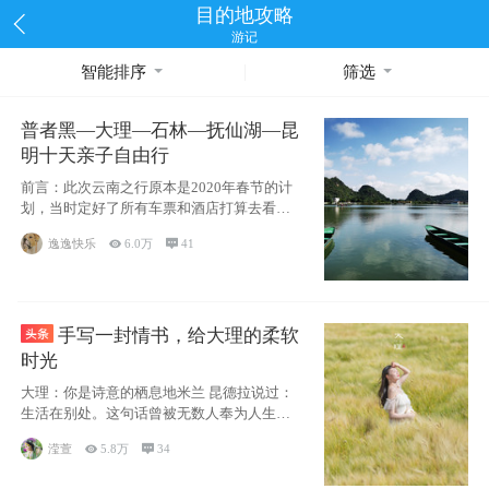
目的地攻略
游记
智能排序
筛选
普者黑—大理—石林—抚仙湖—昆
明十天亲子自由行
前言：此次云南之行原本是2020年春节的计
划，当时定好了所有车票和酒店打算去看红
嘴鸥，但是一场突如其来的
逸逸快乐

6.0万

41
手写一封情书，给大理的柔软
时光
大理：你是诗意的栖息地米兰 昆德拉说过：
生活在别处。这句话曾被无数人奉为人生信
条，并
滢萱

5.8万

34