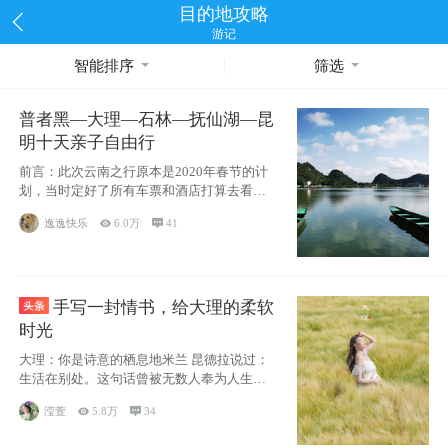
目的地攻略
游记
智能排序
筛选
普者黑—大理—石林—抚仙湖—昆
明十天亲子自由行
前言：此次云南之行原本是2020年春节的计
划，当时定好了所有车票和酒店打算去看红
嘴鸥，但是一场突如其来的
逸逸快乐

6.0万

41
手写一封情书，给大理的柔软
时光
大理：你是诗意的栖息地米兰 昆德拉说过：
生活在别处。这句话曾被无数人奉为人生信
条，并
滢萱

5.8万

34