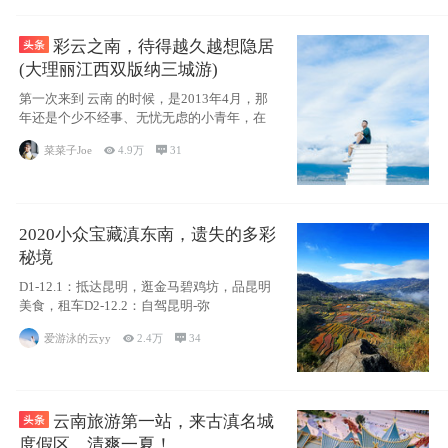
彩云之南，待得越久越想隐居
(大理丽江西双版纳三城游)
第一次来到 云南 的时候，是2013年4月，那
年还是个少不经事、无忧无虑的小青年，在
菜菜子Joe

4.9万

31
2020小众宝藏滇东南，遗失的多彩
秘境
D1-12.1：抵达昆明，逛金马碧鸡坊，品昆明
美食，租车D2-12.2：自驾昆明-弥
爱游泳的云yy

2.4万

34
云南旅游第一站，来古滇名城
度假区，清爽一夏！