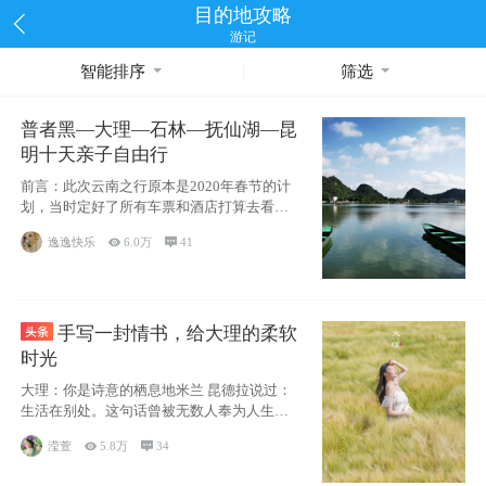
目的地攻略
游记
智能排序
筛选
普者黑—大理—石林—抚仙湖—昆
明十天亲子自由行
前言：此次云南之行原本是2020年春节的计
划，当时定好了所有车票和酒店打算去看红
嘴鸥，但是一场突如其来的
逸逸快乐

6.0万

41
手写一封情书，给大理的柔软
时光
大理：你是诗意的栖息地米兰 昆德拉说过：
生活在别处。这句话曾被无数人奉为人生信
条，并
滢萱

5.8万

34