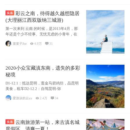
彩云之南，待得越久越想隐居
(大理丽江西双版纳三城游)
第一次来到 云南 的时候，是2013年4月，那
年还是个少不经事、无忧无虑的小青年，在
菜菜子Joe

4.9万

31
2020小众宝藏滇东南，遗失的多彩
秘境
D1-12.1：抵达昆明，逛金马碧鸡坊，品昆明
美食，租车D2-12.2：自驾昆明-弥
爱游泳的云yy

2.4万

34
云南旅游第一站，来古滇名城
度假区，清爽一夏！