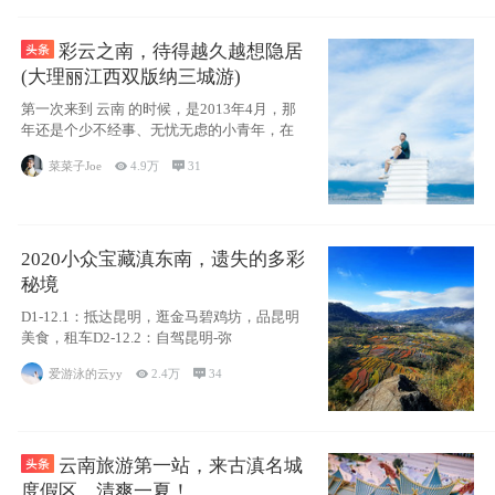
彩云之南，待得越久越想隐居
(大理丽江西双版纳三城游)
第一次来到 云南 的时候，是2013年4月，那
年还是个少不经事、无忧无虑的小青年，在
菜菜子Joe

4.9万

31
2020小众宝藏滇东南，遗失的多彩
秘境
D1-12.1：抵达昆明，逛金马碧鸡坊，品昆明
美食，租车D2-12.2：自驾昆明-弥
爱游泳的云yy

2.4万

34
云南旅游第一站，来古滇名城
度假区，清爽一夏！