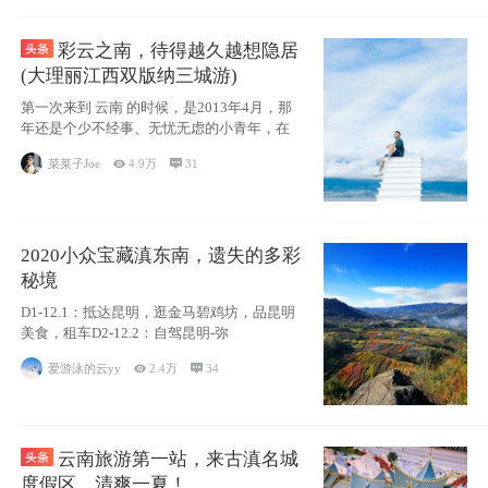
彩云之南，待得越久越想隐居
(大理丽江西双版纳三城游)
第一次来到 云南 的时候，是2013年4月，那
年还是个少不经事、无忧无虑的小青年，在
菜菜子Joe

4.9万

31
2020小众宝藏滇东南，遗失的多彩
秘境
D1-12.1：抵达昆明，逛金马碧鸡坊，品昆明
美食，租车D2-12.2：自驾昆明-弥
爱游泳的云yy

2.4万

34
云南旅游第一站，来古滇名城
度假区，清爽一夏！