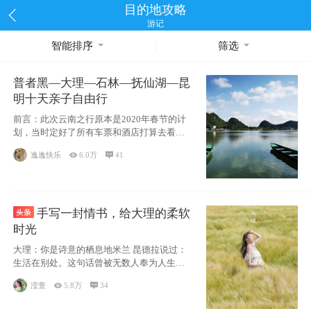
目的地攻略
游记
智能排序
筛选
普者黑—大理—石林—抚仙湖—昆
明十天亲子自由行
前言：此次云南之行原本是2020年春节的计
划，当时定好了所有车票和酒店打算去看红
嘴鸥，但是一场突如其来的
逸逸快乐

6.0万

41
手写一封情书，给大理的柔软
时光
大理：你是诗意的栖息地米兰 昆德拉说过：
生活在别处。这句话曾被无数人奉为人生信
条，并
滢萱

5.8万

34