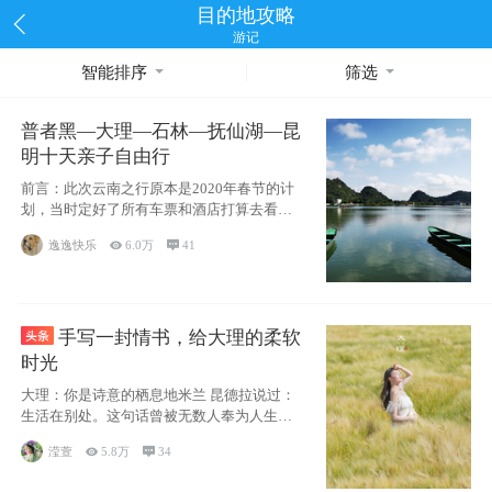
目的地攻略
游记
智能排序
筛选
普者黑—大理—石林—抚仙湖—昆
明十天亲子自由行
前言：此次云南之行原本是2020年春节的计
划，当时定好了所有车票和酒店打算去看红
嘴鸥，但是一场突如其来的
逸逸快乐

6.0万

41
手写一封情书，给大理的柔软
时光
大理：你是诗意的栖息地米兰 昆德拉说过：
生活在别处。这句话曾被无数人奉为人生信
条，并
滢萱

5.8万

34