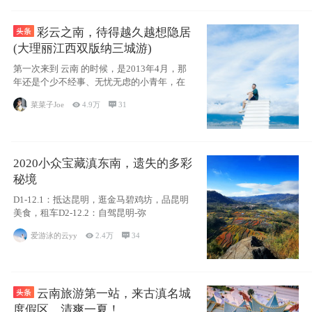
彩云之南，待得越久越想隐居
(大理丽江西双版纳三城游)
第一次来到 云南 的时候，是2013年4月，那
年还是个少不经事、无忧无虑的小青年，在
菜菜子Joe

4.9万

31
2020小众宝藏滇东南，遗失的多彩
秘境
D1-12.1：抵达昆明，逛金马碧鸡坊，品昆明
美食，租车D2-12.2：自驾昆明-弥
爱游泳的云yy

2.4万

34
云南旅游第一站，来古滇名城
度假区，清爽一夏！