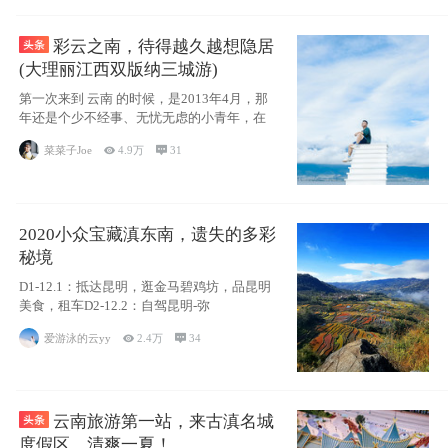
彩云之南，待得越久越想隐居
(大理丽江西双版纳三城游)
第一次来到 云南 的时候，是2013年4月，那
年还是个少不经事、无忧无虑的小青年，在
菜菜子Joe

4.9万

31
2020小众宝藏滇东南，遗失的多彩
秘境
D1-12.1：抵达昆明，逛金马碧鸡坊，品昆明
美食，租车D2-12.2：自驾昆明-弥
爱游泳的云yy

2.4万

34
云南旅游第一站，来古滇名城
度假区，清爽一夏！