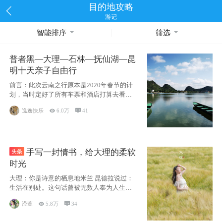
目的地攻略
游记
智能排序
筛选
普者黑—大理—石林—抚仙湖—昆
明十天亲子自由行
前言：此次云南之行原本是2020年春节的计
划，当时定好了所有车票和酒店打算去看红
嘴鸥，但是一场突如其来的
逸逸快乐

6.0万

41
手写一封情书，给大理的柔软
时光
大理：你是诗意的栖息地米兰 昆德拉说过：
生活在别处。这句话曾被无数人奉为人生信
条，并
滢萱

5.8万

34