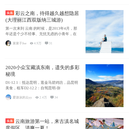
彩云之南，待得越久越想隐居
(大理丽江西双版纳三城游)
第一次来到 云南 的时候，是2013年4月，那
年还是个少不经事、无忧无虑的小青年，在
菜菜子Joe

4.9万

31
2020小众宝藏滇东南，遗失的多彩
秘境
D1-12.1：抵达昆明，逛金马碧鸡坊，品昆明
美食，租车D2-12.2：自驾昆明-弥
爱游泳的云yy

2.4万

34
云南旅游第一站，来古滇名城
度假区，清爽一夏！