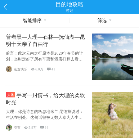
目的地攻略
游记
智能排序
筛选
普者黑—大理—石林—抚仙湖—昆
明十天亲子自由行
前言：此次云南之行原本是2020年春节的计
划，当时定好了所有车票和酒店打算去看红
嘴鸥，但是一场突如其来的
逸逸快乐

6.0万

41
手写一封情书，给大理的柔软
时光
大理：你是诗意的栖息地米兰 昆德拉说过：
生活在别处。这句话曾被无数人奉为人生信
条，并
滢萱

5.8万

34