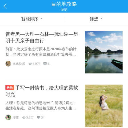
目的地攻略
游记
智能排序
筛选
普者黑—大理—石林—抚仙湖—昆
明十天亲子自由行
前言：此次云南之行原本是2020年春节的计
划，当时定好了所有车票和酒店打算去看红
嘴鸥，但是一场突如其来的
逸逸快乐

6.0万

41
手写一封情书，给大理的柔软
时光
大理：你是诗意的栖息地米兰 昆德拉说过：
生活在别处。这句话曾被无数人奉为人生信
条，并
滢萱

5.8万

34