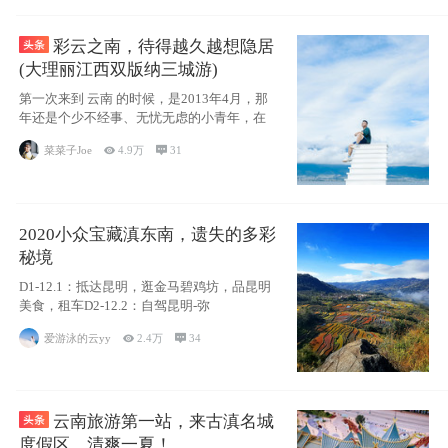
彩云之南，待得越久越想隐居
(大理丽江西双版纳三城游)
第一次来到 云南 的时候，是2013年4月，那
年还是个少不经事、无忧无虑的小青年，在
菜菜子Joe

4.9万

31
2020小众宝藏滇东南，遗失的多彩
秘境
D1-12.1：抵达昆明，逛金马碧鸡坊，品昆明
美食，租车D2-12.2：自驾昆明-弥
爱游泳的云yy

2.4万

34
云南旅游第一站，来古滇名城
度假区，清爽一夏！