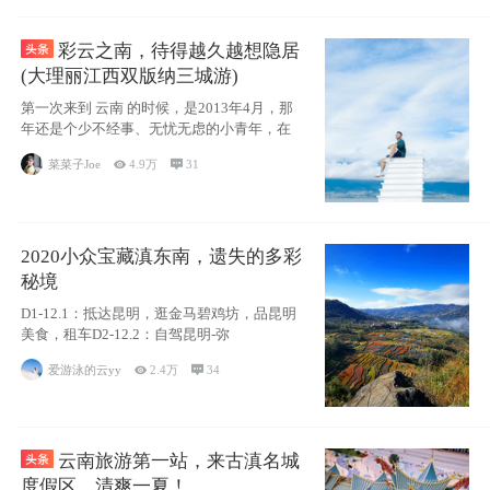
彩云之南，待得越久越想隐居
(大理丽江西双版纳三城游)
第一次来到 云南 的时候，是2013年4月，那
年还是个少不经事、无忧无虑的小青年，在
菜菜子Joe

4.9万

31
2020小众宝藏滇东南，遗失的多彩
秘境
D1-12.1：抵达昆明，逛金马碧鸡坊，品昆明
美食，租车D2-12.2：自驾昆明-弥
爱游泳的云yy

2.4万

34
云南旅游第一站，来古滇名城
度假区，清爽一夏！