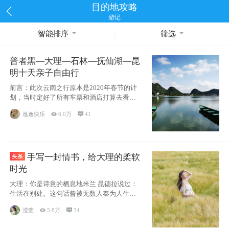
目的地攻略
游记
智能排序
筛选
普者黑—大理—石林—抚仙湖—昆
明十天亲子自由行
前言：此次云南之行原本是2020年春节的计
划，当时定好了所有车票和酒店打算去看红
嘴鸥，但是一场突如其来的
逸逸快乐

6.0万

41
手写一封情书，给大理的柔软
时光
大理：你是诗意的栖息地米兰 昆德拉说过：
生活在别处。这句话曾被无数人奉为人生信
条，并
滢萱

5.8万

34