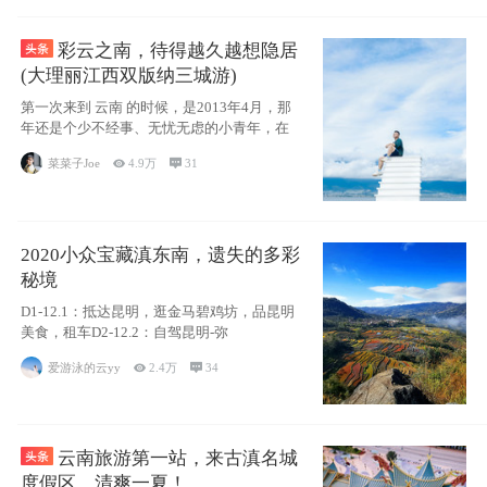
彩云之南，待得越久越想隐居
(大理丽江西双版纳三城游)
第一次来到 云南 的时候，是2013年4月，那
年还是个少不经事、无忧无虑的小青年，在
菜菜子Joe

4.9万

31
2020小众宝藏滇东南，遗失的多彩
秘境
D1-12.1：抵达昆明，逛金马碧鸡坊，品昆明
美食，租车D2-12.2：自驾昆明-弥
爱游泳的云yy

2.4万

34
云南旅游第一站，来古滇名城
度假区，清爽一夏！