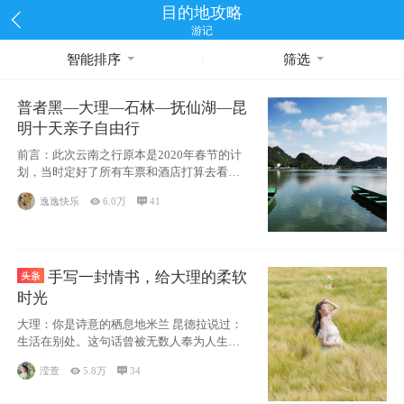
目的地攻略
游记
智能排序
筛选
普者黑—大理—石林—抚仙湖—昆
明十天亲子自由行
前言：此次云南之行原本是2020年春节的计
划，当时定好了所有车票和酒店打算去看红
嘴鸥，但是一场突如其来的
逸逸快乐

6.0万

41
手写一封情书，给大理的柔软
时光
大理：你是诗意的栖息地米兰 昆德拉说过：
生活在别处。这句话曾被无数人奉为人生信
条，并
滢萱

5.8万

34