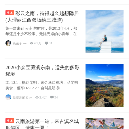
彩云之南，待得越久越想隐居
(大理丽江西双版纳三城游)
第一次来到 云南 的时候，是2013年4月，那
年还是个少不经事、无忧无虑的小青年，在
菜菜子Joe

4.9万

31
2020小众宝藏滇东南，遗失的多彩
秘境
D1-12.1：抵达昆明，逛金马碧鸡坊，品昆明
美食，租车D2-12.2：自驾昆明-弥
爱游泳的云yy

2.4万

34
云南旅游第一站，来古滇名城
度假区，清爽一夏！