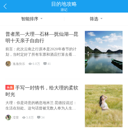
目的地攻略
游记
智能排序
筛选
普者黑—大理—石林—抚仙湖—昆
明十天亲子自由行
前言：此次云南之行原本是2020年春节的计
划，当时定好了所有车票和酒店打算去看红
嘴鸥，但是一场突如其来的
逸逸快乐

6.0万

41
手写一封情书，给大理的柔软
时光
大理：你是诗意的栖息地米兰 昆德拉说过：
生活在别处。这句话曾被无数人奉为人生信
条，并
滢萱

5.8万

34