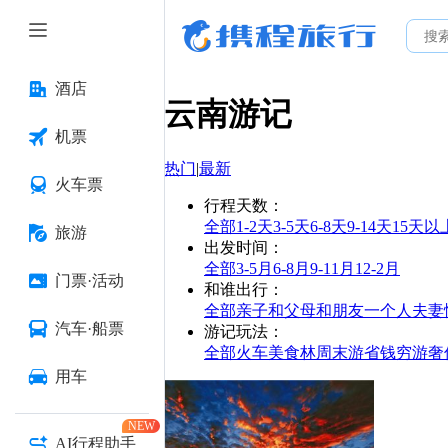
酒店
云南
游记
机票
热门
|
最新
火车票
行程天数
：
全部
1-2天
3-5天
6-8天
9-14天
15天以
旅游
出发时间
：
全部
3-5月
6-8月
9-11月
12-2月
门票·活动
和谁出行
：
全部
亲子
和父母
和朋友
一个人
夫妻
汽车·船票
游记玩法
：
全部
火车
美食林
周末游
省钱
穷游
奢
用车
NEW
AI行程助手