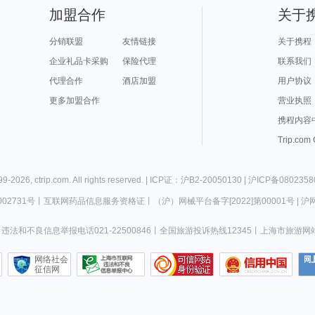
加盟合作
关于
分销联盟
友情链接
关于携程
企业礼品卡采购
保险代理
联系我们
代理合作
酒店加盟
用户协议
更多加盟合作
营业执照
携程内容
Trip.com
99-
2026
,
ctrip.com
. All rights reserved. |
ICP证：沪B2-20050130
|
沪ICP备0802358
02731号
丨
互联网药品信息服务资格证
丨
（沪）网械平台备字[2022]第00001号
|
沪网
违法和不良信息举报电话021-22500846
丨
全国旅游投诉热线12345
丨
上海市旅游网
网络社会
征信网