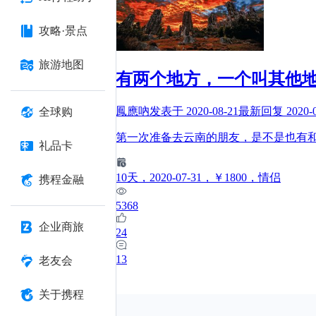
攻略·景点
旅游地图
有两个地方，一个叫其他
鳳應吶
发表于
2020-08-21
最新回复
2020-
全球购
第一次准备去云南的朋友，是不是也有
礼品卡
10
天
，2020-07-31
，￥1800
，情侣
携程金融
5368
企业商旅
24
13
老友会
关于携程