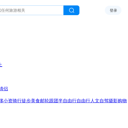
登录
上
情侣
侈
小资
骑行
徒步
美食
邮轮
跟团
半自由行
自由行
人文
自驾
摄影
购物