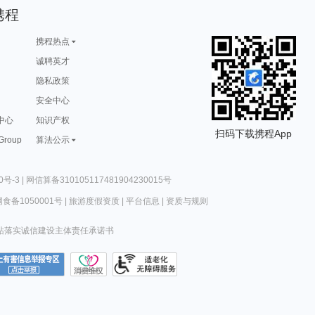
携程
携程热点
诚聘英才
隐私政策
安全中心
中心
知识产权
扫码下载携程App
 Group
算法公示
0号-3
|
网信算备310105117481904230015号
食备1050001号
|
旅游度假资质
|
平台信息
|
资质与规则
站落实诚信建设主体责任承诺书