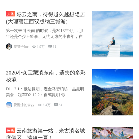
彩云之南，待得越久越想隐居
(大理丽江西双版纳三城游)
第一次来到 云南 的时候，是2013年4月，那
年还是个少不经事、无忧无虑的小青年，在
菜菜子Joe

4.9万

31
2020小众宝藏滇东南，遗失的多彩
秘境
D1-12.1：抵达昆明，逛金马碧鸡坊，品昆明
美食，租车D2-12.2：自驾昆明-弥
爱游泳的云yy

2.4万

34
云南旅游第一站，来古滇名城
度假区，清爽一夏！