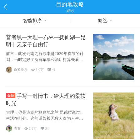
目的地攻略
游记
智能排序
筛选
普者黑—大理—石林—抚仙湖—昆
明十天亲子自由行
前言：此次云南之行原本是2020年春节的计
划，当时定好了所有车票和酒店打算去看红
嘴鸥，但是一场突如其来的
逸逸快乐

6.0万

41
手写一封情书，给大理的柔软
时光
大理：你是诗意的栖息地米兰 昆德拉说过：
生活在别处。这句话曾被无数人奉为人生信
条，并
滢萱

5.8万

34