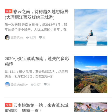
彩云之南，待得越久越想隐居
(大理丽江西双版纳三城游)
第一次来到 云南 的时候，是2013年4月，那
年还是个少不经事、无忧无虑的小青年，在
菜菜子Joe

4.9万

31
2020小众宝藏滇东南，遗失的多彩
秘境
D1-12.1：抵达昆明，逛金马碧鸡坊，品昆明
美食，租车D2-12.2：自驾昆明-弥
爱游泳的云yy

2.4万

34
云南旅游第一站，来古滇名城
度假区，清爽一夏！