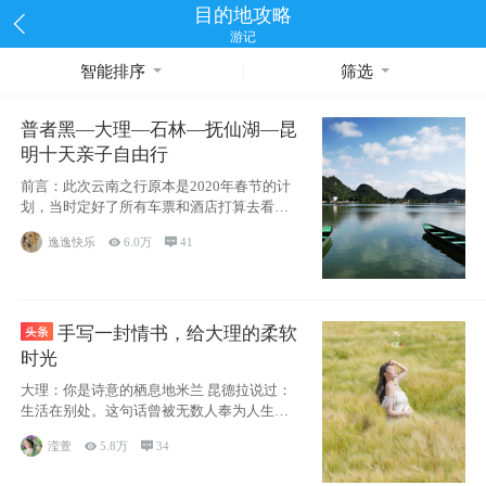
目的地攻略
游记
智能排序
筛选
普者黑—大理—石林—抚仙湖—昆
明十天亲子自由行
前言：此次云南之行原本是2020年春节的计
划，当时定好了所有车票和酒店打算去看红
嘴鸥，但是一场突如其来的
逸逸快乐

6.0万

41
手写一封情书，给大理的柔软
时光
大理：你是诗意的栖息地米兰 昆德拉说过：
生活在别处。这句话曾被无数人奉为人生信
条，并
滢萱

5.8万

34