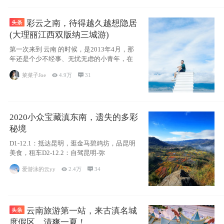
彩云之南，待得越久越想隐居
(大理丽江西双版纳三城游)
第一次来到 云南 的时候，是2013年4月，那
年还是个少不经事、无忧无虑的小青年，在
菜菜子Joe

4.9万

31
2020小众宝藏滇东南，遗失的多彩
秘境
D1-12.1：抵达昆明，逛金马碧鸡坊，品昆明
美食，租车D2-12.2：自驾昆明-弥
爱游泳的云yy

2.4万

34
云南旅游第一站，来古滇名城
度假区，清爽一夏！