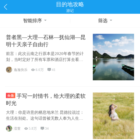
目的地攻略
游记
智能排序
筛选
普者黑—大理—石林—抚仙湖—昆
明十天亲子自由行
前言：此次云南之行原本是2020年春节的计
划，当时定好了所有车票和酒店打算去看红
嘴鸥，但是一场突如其来的
逸逸快乐

6.0万

41
手写一封情书，给大理的柔软
时光
大理：你是诗意的栖息地米兰 昆德拉说过：
生活在别处。这句话曾被无数人奉为人生信
条，并
滢萱

5.8万

34