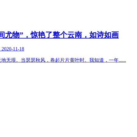
间尤物”，惊艳了整个云南，如诗如画
复
2020-11-18
天地无垠。当瑟瑟秋风，卷起片片黄叶时。我知道，一年
......