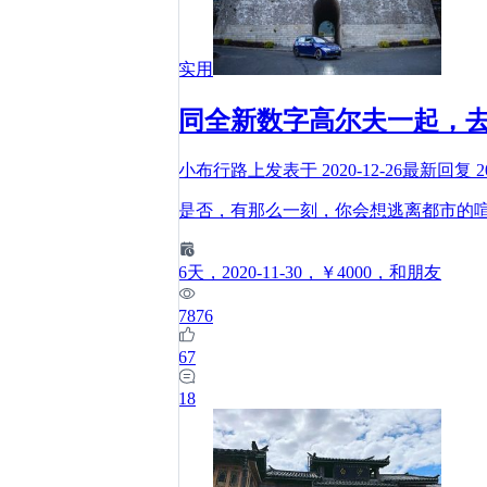
实用
同全新数字高尔夫一起，
小布行路上
发表于
2020-12-26
最新回复
2
是否，有那么一刻，你会想逃离都市的
6
天
，2020-11-30
，￥4000
，和朋友
7876
67
18