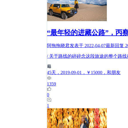
“最年轻的进藏公路”，丙
阿拖拖晓君
发表于
2022-04-07
最新回复
2
/ 关于路线的碎碎念这段旅途的整个路
45
天
，2019-09-01
，￥15000
，和朋友
1359
0
1