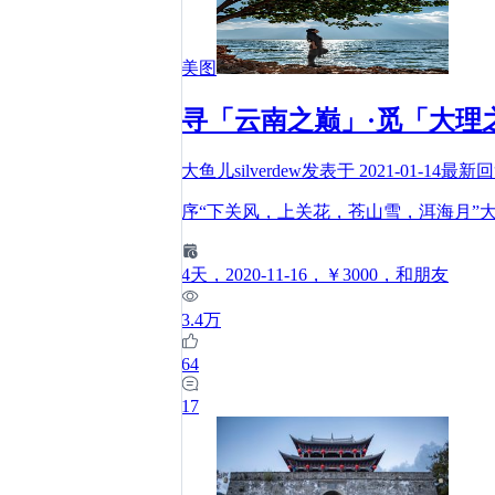
美图
寻「云南之巅」·觅「大理
大鱼儿silverdew
发表于
2021-01-14
最新
序“下关风，上关花，苍山雪，洱海月”大
4
天
，2020-11-16
，￥3000
，和朋友
3.4万
64
17