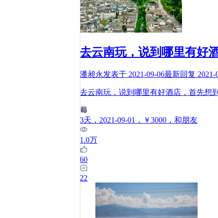
去云南玩，说到哪里有好
潘昶永
发表于
2021-09-06
最新回复
2021-
去云南玩，说到哪里有好酒店，首先想
3
天
，2021-09-01
，￥3000
，和朋友
1.0万
60
22