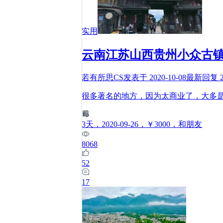
实用
云南江苏山西贵州小众古
若有所思CS
发表于
2020-10-08
最新回复
很多著名的地方，因为太商业了，大多
3
天
，2020-09-26
，￥3000
，和朋友
8068
52
17