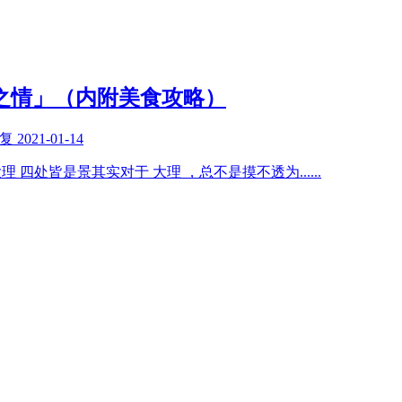
之情」（内附美食攻略）
回复
2021-01-14
理 四处皆是景其实对于 大理 ，总不是摸不透为
......