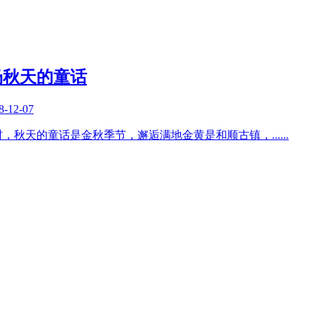
场秋天的童话
8-12-07
村，秋天的童话是金秋季节，邂逅满地金黄是和顺古镇，
......