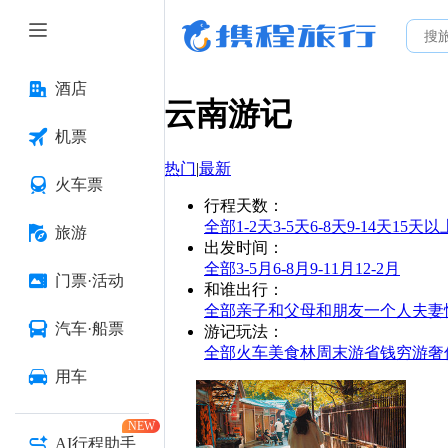
酒店
云南
游记
机票
热门
|
最新
火车票
行程天数
：
全部
1-2天
3-5天
6-8天
9-14天
15天以
旅游
出发时间
：
全部
3-5月
6-8月
9-11月
12-2月
门票·活动
和谁出行
：
全部
亲子
和父母
和朋友
一个人
夫妻
汽车·船票
游记玩法
：
全部
火车
美食林
周末游
省钱
穷游
奢
用车
NEW
AI行程助手