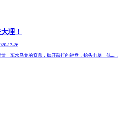
去大理！
020-12-26
喧嚣，车水马龙的窒息，抛开敲打的键盘，抬头电脑，低
......