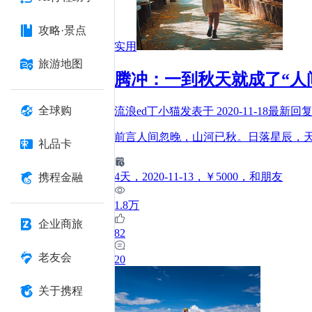
攻略·景点
实用
旅游地图
腾冲：一到秋天就成了“人
全球购
流浪ed丁小猫
发表于
2020-11-18
最新回
前言人间忽晚，山河已秋。日落星辰，
礼品卡
4
天
，2020-11-13
，￥5000
，和朋友
携程金融
1.8万
企业商旅
82
老友会
20
关于携程