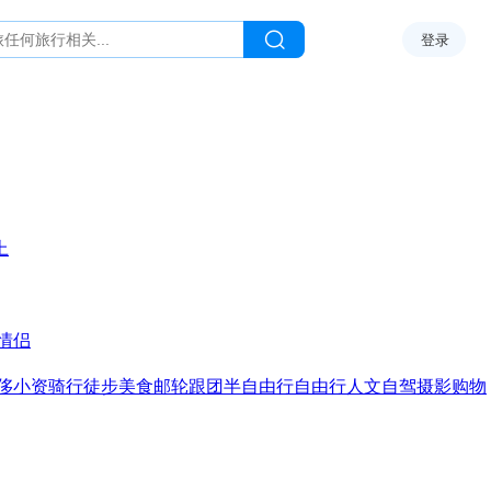
登录
上
情侣
侈
小资
骑行
徒步
美食
邮轮
跟团
半自由行
自由行
人文
自驾
摄影
购物