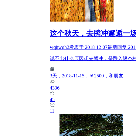
这个秋天，去腾冲邂逅一
wqhwqh2
发表于
2018-12-07
最新回复
201
说不出什么原因想去腾冲，是跌入银杏
3
天
，2018-11-15
，￥2500
，和朋友
4336
45
11