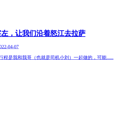
察左，让我们沿着怒江去拉萨
022-04-07
线行程是我和我哥（也就是司机小刘）一起做的，可能
......