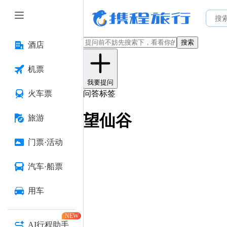
搜索
酒店
机票
我要提问
火车票
问答标签
望仙谷
旅游
门票·活动
汽车·船票
用车
NEW
AI行程助手