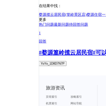
在结果中找：
婺源揽云居民宿(篁岭景区店)
婺源
住宿
一
更多
热门问题
最新问题
待回答问题
1
回答
#婺源篁岭揽云居民宿#可
YoYo_1D8D7N7P
旅游资讯
宾馆索引
攻略索引
机票索引
网站导航