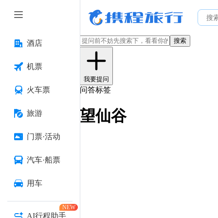
搜索
酒店
机票
我要提问
火车票
问答标签
望仙谷
旅游
门票·活动
汽车·船票
用车
NEW
AI行程助手