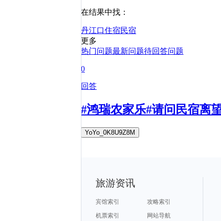
在结果中找：
丹江口
住宿
民宿
更多
热门问题
最新问题
待回答问题
0
回答
#鸿瑞农家乐#请问民宿离
YoYo_0K8U9Z8M
旅游资讯
宾馆索引
攻略索引
机票索引
网站导航