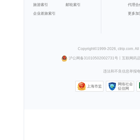
旅游索引
邮轮索引
代理合
企业差旅索引
更多加
Copyright©
1999-
2026
,
ctrip.com
. Al
沪公网备31010502002731号
丨
互联网药
违法和不良信息举报电话0
网络社会
上海市监
征信网