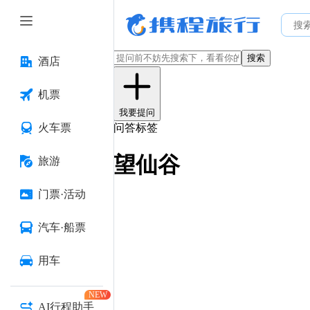
搜索
酒店
机票
我要提问
火车票
问答标签
望仙谷
旅游
门票·活动
汽车·船票
用车
NEW
AI行程助手