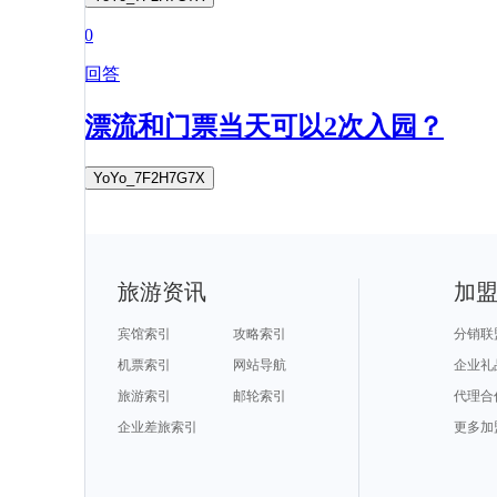
0
回答
漂流和门票当天可以2次入园？
YoYo_7F2H7G7X
旅游资讯
加
宾馆索引
攻略索引
分销联
机票索引
网站导航
企业礼
旅游索引
邮轮索引
代理合
企业差旅索引
更多加