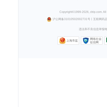
Copyright©
1999-
2026
,
ctrip.com
. Al
沪公网备31010502002731号
丨
互联网药
违法和不良信息举报电话0
网络社会
上海市监
征信网