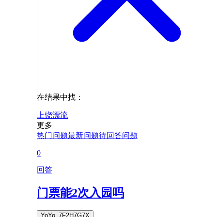
在结果中找：
上饶
漂流
更多
热门问题
最新问题
待回答问题
0
回答
门票能2次入园吗
YoYo_7F2H7G7X