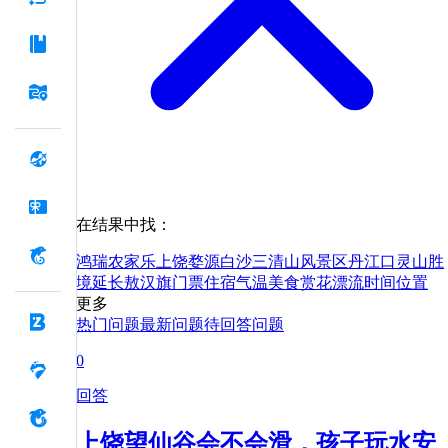
在结果中找：
鸿瑞农家乐
上饶
婺源
白沙
三清山风景区
丹江口
灵山胜
境
延长
敖汉旗
门票
住宿
气温
美食
赏花
漂流
时间
位置
更多
热门问题
最新问题
待回答问题
0
回答
上饶望仙谷会不会滑，孩子玩水安