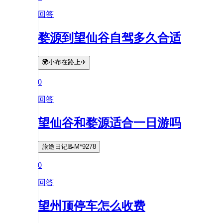
回答
婺源到望仙谷自驾多久合适
🌍小布在路上✈️
0
回答
望仙谷和婺源适合一日游吗
旅途日记📝M*9278
0
回答
望州顶停车怎么收费