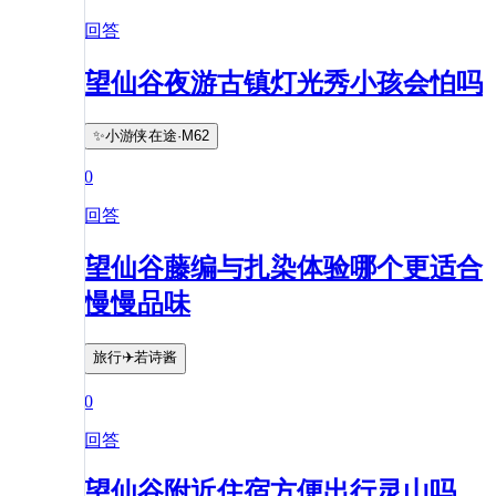
回答
望仙谷夜游古镇灯光秀小孩会怕吗
✨小游侠在途·M62
0
回答
望仙谷藤编与扎染体验哪个更适合
慢慢品味
旅行✈️若诗酱
0
回答
望仙谷附近住宿方便出行灵山吗