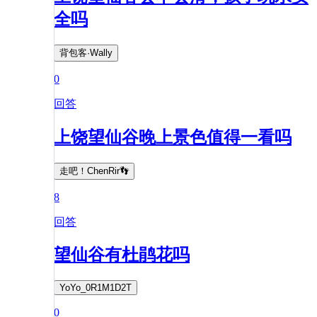
全吗
背包客·Wally
0
回答
上饶望仙谷晚上景色值得一看吗
走吧！ChenRir👣
8
回答
望仙谷有杜鹃花吗
YoYo_0R1M1D2T
0