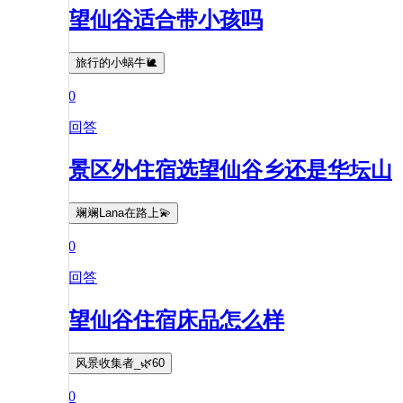
望仙谷适合带小孩吗
旅行的小蜗牛🐌
0
回答
景区外住宿选望仙谷乡还是华坛山
斓斓Lana在路上💫
0
回答
望仙谷住宿床品怎么样
风景收集者_🌿60
0