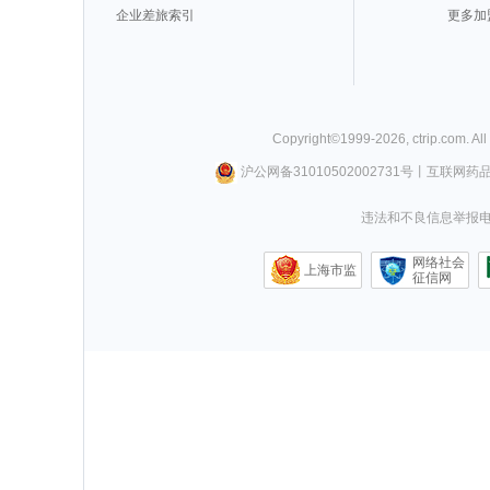
企业差旅索引
更多加
Copyright©
1999-
2026
,
ctrip.com
. Al
沪公网备31010502002731号
丨
互联网药
违法和不良信息举报电话0
网络社会
上海市监
征信网