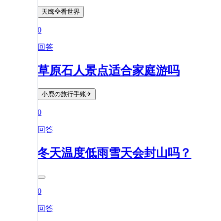
天鹰🦅看世界
0
回答
草原石人景点适合家庭游吗
小鹿の旅行手账✈
0
回答
冬天温度低雨雪天会封山吗？
0
回答