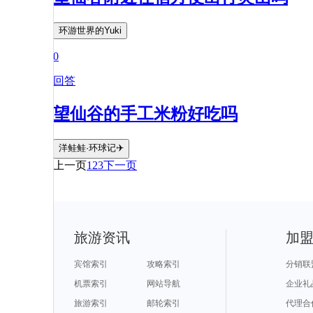
环游世界的Yuki
0
回答
望仙谷的手工米粉好吃吗
洋鲑鲑·环球记✈️
上一页
1
2
3
下一页
旅游资讯
加
宾馆索引
攻略索引
分销联
机票索引
网站导航
企业礼
旅游索引
邮轮索引
代理合