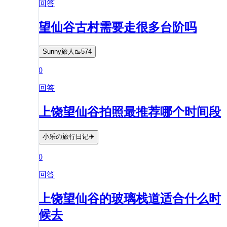
回答
望仙谷古村需要走很多台阶吗
Sunny旅人🥾574
0
回答
上饶望仙谷拍照最推荐哪个时间段
小乐の旅行日记✈️
0
回答
上饶望仙谷的玻璃栈道适合什么时
候去