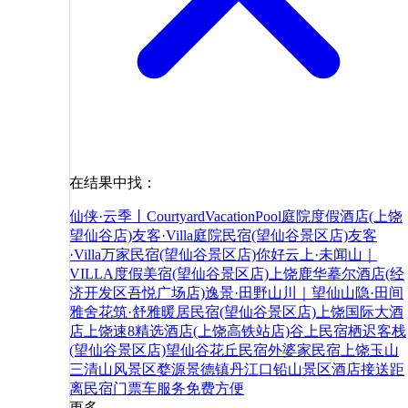
在结果中找：
仙侠·云季丨CourtyardVacationPool庭院度假酒店(上饶
望仙谷店)
友客·Villa庭院民宿(望仙谷景区店)
友客
·Villa万家民宿(望仙谷景区店)
你好
云上·未闻山｜
VILLA度假美宿(望仙谷景区店)
上饶鹿华摹尔酒店(经
济开发区吾悦广场店)
逸景·田野山川｜望仙山隐·田间
雅舍
花筑·舒雅暖居民宿(望仙谷景区店)
上饶国际大酒
店
上饶速8精选酒店(上饶高铁站店)
谷上民宿
栖迟客栈
(望仙谷景区店)
望仙谷花丘民宿
外婆家民宿
上饶
玉山
三清山风景区
婺源
景德镇
丹江口
铅山
景区
酒店
接送
距
离
民宿
门票
车
服务
免费
方便
更多