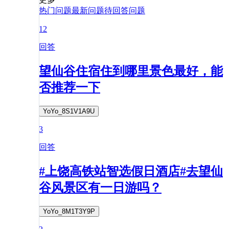
热门问题
最新问题
待回答问题
12
回答
望仙谷住宿住到哪里景色最好，能
否推荐一下
YoYo_8S1V1A9U
3
回答
#上饶高铁站智选假日酒店#去望仙
谷风景区有一日游吗？
YoYo_8M1T3Y9P