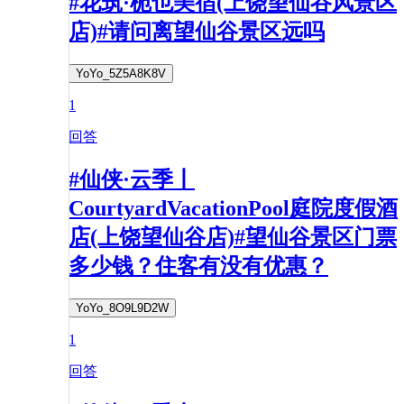
#花筑·栀也美宿(上饶望仙谷风景区
店)#请问离望仙谷景区远吗
YoYo_5Z5A8K8V
1
回答
#仙侠·云季丨
CourtyardVacationPool庭院度假酒
店(上饶望仙谷店)#望仙谷景区门票
多少钱？住客有没有优惠？​
YoYo_8O9L9D2W
1
回答