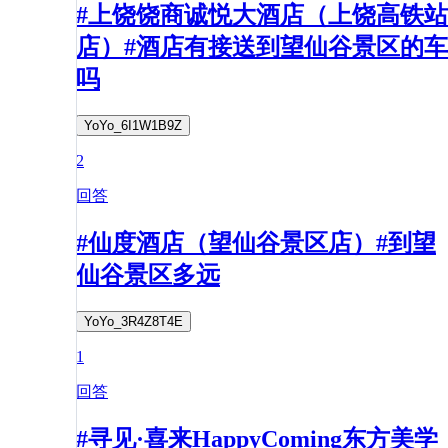
#上饶饶商诚悦大酒店（上饶高铁站
店）#酒店有接送到望仙谷景区的车
吗
YoYo_6I1W1B9Z
2
回答
#仙度酒店（望仙谷景区店）#到望
仙谷景区多远
YoYo_3R4Z8T4E
1
回答
#寻见·喜来HappyComing东方美学