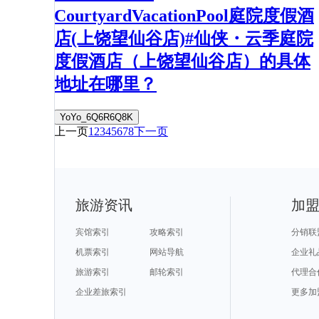
CourtyardVacationPool庭院度假酒
店(上饶望仙谷店)#仙侠・云季庭院
度假酒店（上饶望仙谷店）的具体
地址在哪里？
YoYo_6Q6R6Q8K
上一页
1
2
3
4
5
6
7
8
下一页
旅游资讯
加
宾馆索引
攻略索引
分销联
机票索引
网站导航
企业礼
旅游索引
邮轮索引
代理合
企业差旅索引
更多加