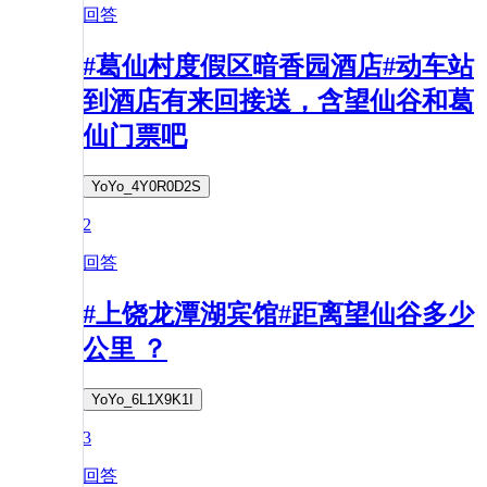
回答
#葛仙村度假区暗香园酒店#动车站
到酒店有来回接送，含望仙谷和葛
仙门票吧
YoYo_4Y0R0D2S
2
回答
#上饶龙潭湖宾馆#距离望仙谷多少
公里 ？
YoYo_6L1X9K1I
3
回答