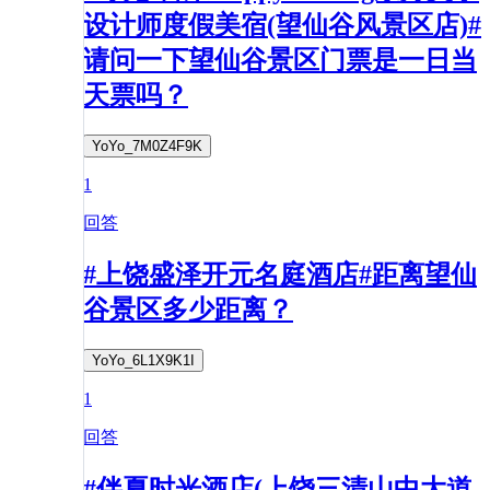
设计师度假美宿(望仙谷风景区店)#
请问一下望仙谷景区门票是一日当
天票吗？
YoYo_7M0Z4F9K
1
回答
#上饶盛泽开元名庭酒店#距离望仙
谷景区多少距离？
YoYo_6L1X9K1I
1
回答
#伴夏时光酒店(上饶三清山中大道