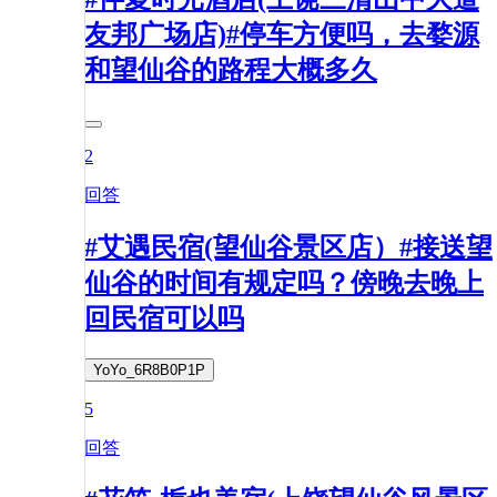
友邦广场店)#停车方便吗，去婺源
和望仙谷的路程大概多久
2
回答
#艾遇民宿(望仙谷景区店）#接送望
仙谷的时间有规定吗？傍晚去晚上
回民宿可以吗
YoYo_6R8B0P1P
5
回答