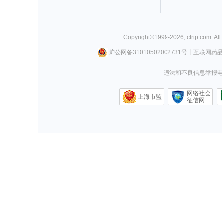
Copyright©
1999-
2026
,
ctrip.com
. Al
沪公网备31010502002731号
丨
互联网药
违法和不良信息举报电话0
网络社会
上海市监
征信网