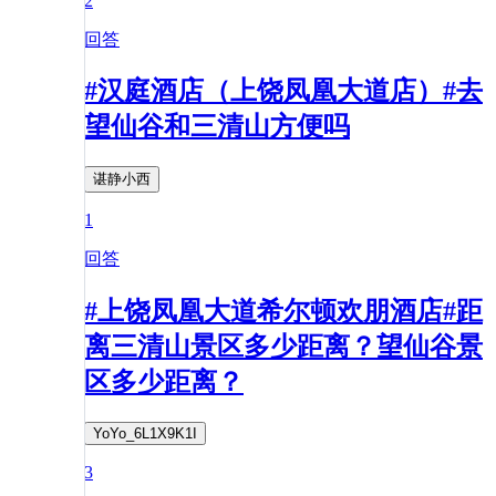
2
回答
#汉庭酒店（上饶凤凰大道店）#去
望仙谷和三清山方便吗
谌静小西
1
回答
#上饶凤凰大道希尔顿欢朋酒店#距
离三清山景区多少距离？望仙谷景
区多少距离？
YoYo_6L1X9K1I
3