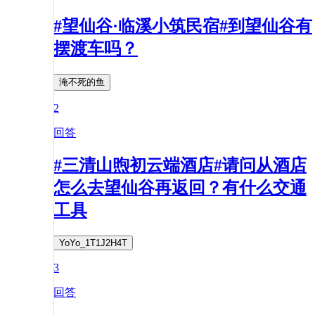
#望仙谷·临溪小筑民宿#到望仙谷有
摆渡车吗？
淹不死的鱼
2
回答
#三清山煦初云端酒店#请问从酒店
怎么去望仙谷再返回？有什么交通
工具
YoYo_1T1J2H4T
3
回答