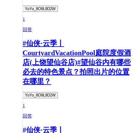
YoYo_8O9L9D2W
1
回答
#仙侠·云季丨
CourtyardVacationPool庭院度假酒
店(上饶望仙谷店)#望仙谷内有哪些
必去的特色景点？拍照出片的位置
在哪里？​
YoYo_8O9L9D2W
1
回答
#仙侠·云季丨