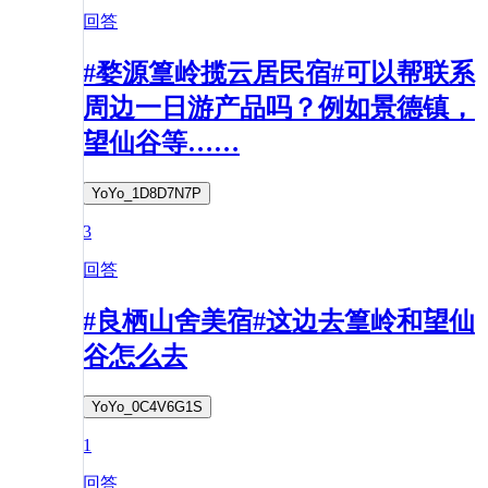
回答
#婺源篁岭揽云居民宿#可以帮联系
周边一日游产品吗？例如景德镇，
望仙谷等……
YoYo_1D8D7N7P
3
回答
#良栖山舍美宿#这边去篁岭和望仙
谷怎么去
YoYo_0C4V6G1S
1
回答