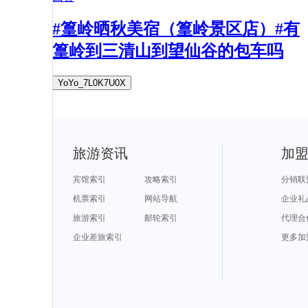
#篁岭晒秋美宿（篁岭景区店）#有
篁岭到三清山到望仙谷的包车吗
YoYo_7L0K7U0X
旅游资讯
加
宾馆索引
攻略索引
分销联
机票索引
网站导航
企业礼
旅游索引
邮轮索引
代理合
企业差旅索引
更多加