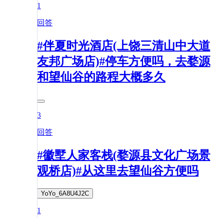
1
回答
#伴夏时光酒店(上饶三清山中大道
友邦广场店)#停车方便吗，去婺源
和望仙谷的路程大概多久
3
回答
#徽墅人家客栈(婺源县文化广场景
观桥店)#从这里去望仙谷方便吗
YoYo_6A8U4J2C
1