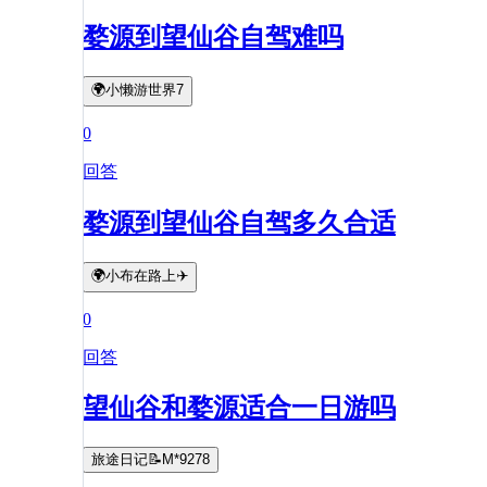
婺源到望仙谷自驾难吗
🌍小懒游世界7
0
回答
婺源到望仙谷自驾多久合适
🌍小布在路上✈️
0
回答
望仙谷和婺源适合一日游吗
旅途日记📝M*9278