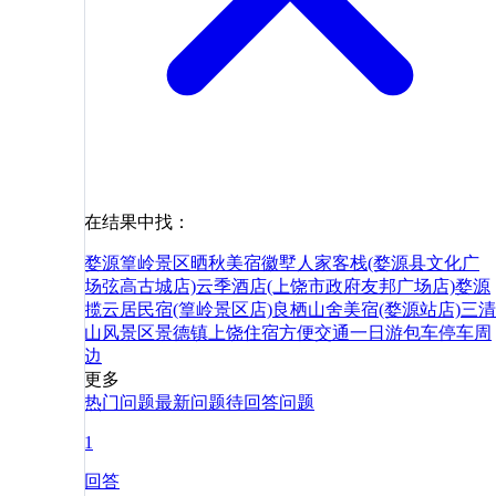
在结果中找：
婺源篁岭景区晒秋美宿
徽墅人家客栈(婺源县文化广
场弦高古城店)
云季酒店(上饶市政府友邦广场店)
婺源
揽云居民宿(篁岭景区店)
良栖山舍美宿(婺源站店)
三清
山风景区
景德镇
上饶
住宿
方便
交通
一日游
包车
停车
周
边
更多
热门问题
最新问题
待回答问题
1
回答