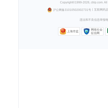
Copyright©
1999-
2026
,
ctrip.com
. Al
沪公网备31010502002731号
丨
互联网药
违法和不良信息举报电话0
网络社会
上海市监
征信网