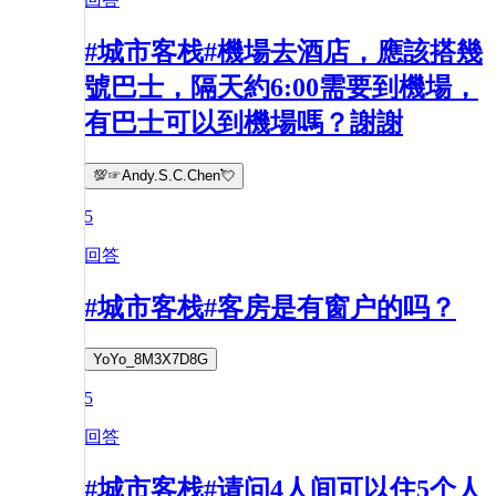
#城市客栈#機場去酒店，應該搭幾
號巴士，隔天約6:00需要到機場，
有巴士可以到機場嗎？謝謝
💯☞Andy.S.C.Chen💘
5
回答
#城市客栈#客房是有窗户的吗？
YoYo_8M3X7D8G
5
回答
#城市客栈#请问4人间可以住5个人