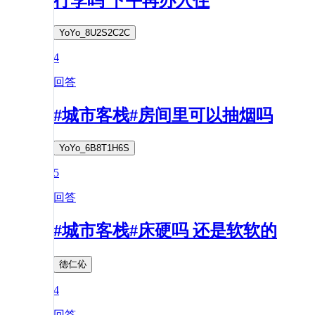
行李吗 下午再办入住
YoYo_8U2S2C2C
4
回答
#城市客栈#房间里可以抽烟吗
YoYo_6B8T1H6S
5
回答
#城市客栈#床硬吗 还是软软的
德仁伈
4
回答