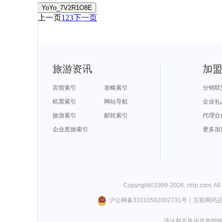
YoYo_7V2R1O8E
上一页
1
2
3
下一页
旅游资讯
加
宾馆索引
攻略索引
分销联
机票索引
网站导航
企业礼
旅游索引
邮轮索引
代理合
企业差旅索引
更多加
Copyright©
1999-
2026
,
ctrip.com
. Al
沪公网备31010502002731号
丨
互联网药
违法和不良信息举报电话0