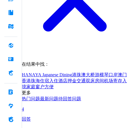
在结果中找：
HANAYA Japanese Dining
港珠澳大桥游
横琴口岸
澳门
香港
珠海
住宿
入住
酒店
押金
交通
双床
房间
机场
寄存
入
境
家庭
窗户
方便
更多
热门问题
最新问题
待回答问题
4
回答