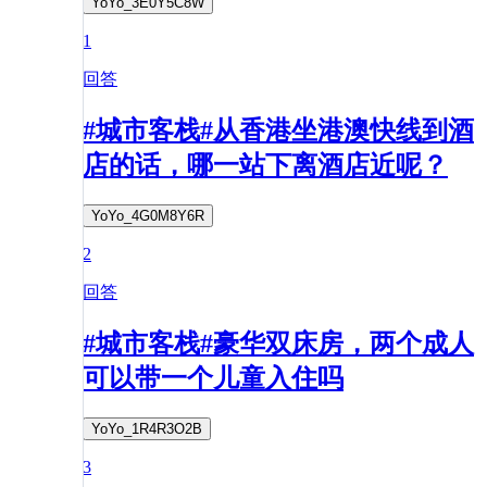
YoYo_3E0Y5C8W
1
回答
#城市客栈#从香港坐港澳快线到酒
店的话，哪一站下离酒店近呢？
YoYo_4G0M8Y6R
2
回答
#城市客栈#豪华双床房，两个成人
可以带一个儿童入住吗
YoYo_1R4R3O2B
3