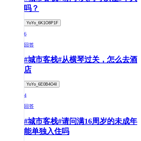
吗？
YoYo_6K1O8P1F
6
回答
#城市客栈#从横琴过关，怎么去酒
店
YoYo_6E0B4O4I
4
回答
#城市客栈#请问满16周岁的未成年
能单独入住吗