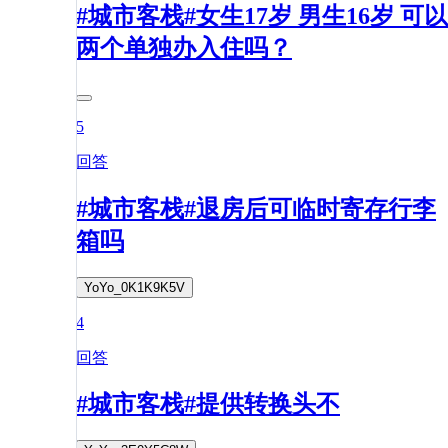
#城市客栈#女生17岁 男生16岁 可以
两个单独办入住吗？
5
回答
#城市客栈#退房后可临时寄存行李
箱吗
YoYo_0K1K9K5V
4
回答
#城市客栈#提供转换头不