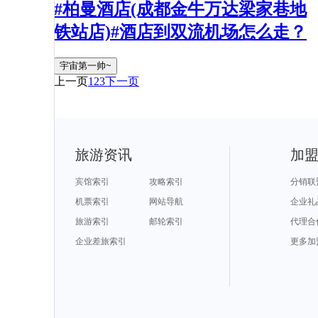
#柏曼酒店(成都金牛万达梁家巷地
铁站店)#酒店到双流机场怎么走？
宇宙第一帅~
上一页
1
2
3
下一页
旅游资讯
加
宾馆索引
攻略索引
分销联
机票索引
网站导航
企业礼
旅游索引
邮轮索引
代理合
企业差旅索引
更多加