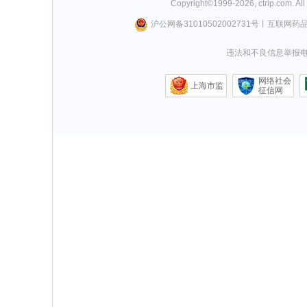
Copyright©
1999-
2026
,
ctrip.com
. Al
沪公网备31010502002731号
丨
互联网药
违法和不良信息举报电话0
网络社会
上海市监
征信网