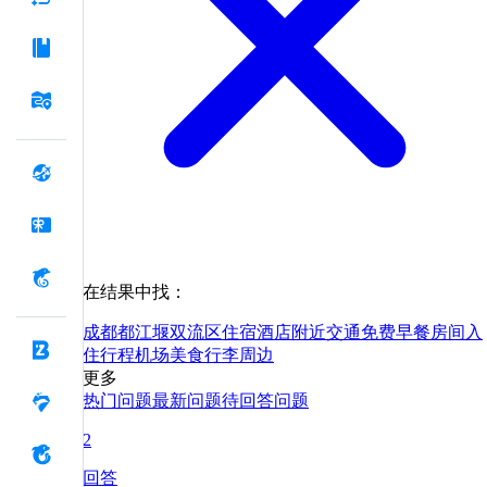
在结果中找：
成都
都江堰
双流区
住宿
酒店
附近
交通
免费
早餐
房间
入
住
行程
机场
美食
行李
周边
更多
热门问题
最新问题
待回答问题
2
回答