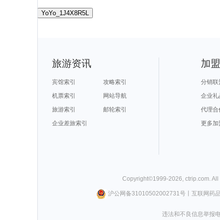
YoYo_1J4X8R5L
旅游资讯
加
宾馆索引
攻略索引
分销联
机票索引
网站导航
企业礼
旅游索引
邮轮索引
代理合
企业差旅索引
更多加
Copyright©
1999-
2026
,
ctrip.com
. Al
沪公网备31010502002731号
丨
互联网药
违法和不良信息举报电话0