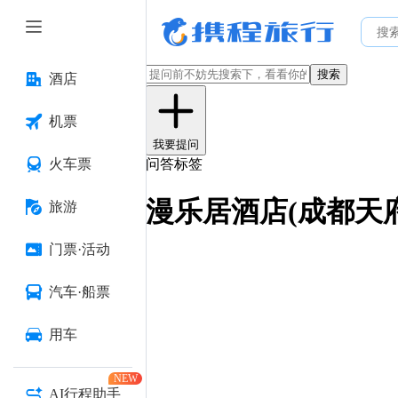
搜索
酒店
机票
我要提问
火车票
问答标签
漫乐居酒店(成都天
旅游
门票·活动
汽车·船票
用车
NEW
AI行程助手