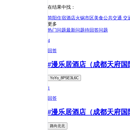
在结果中找：
简阳
住宿
酒店
火锅
市区
美食
公共交通
交
更多
热门问题
最新问题
待回答问题
4
回答
#漫乐居酒店（成都天府国
YoYo_8P5E3L6C
1
回答
#漫乐居酒店（成都天府国
路向北北