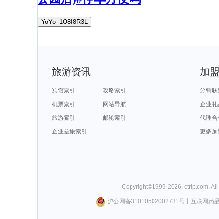
YoYo_1O8I8R3L
旅游资讯
加
宾馆索引
攻略索引
分销联
机票索引
网站导航
企业礼
旅游索引
邮轮索引
代理合
企业差旅索引
更多加
Copyright©
1999-
2026
,
ctrip.com
. Al
沪公网备31010502002731号
丨
互联网药