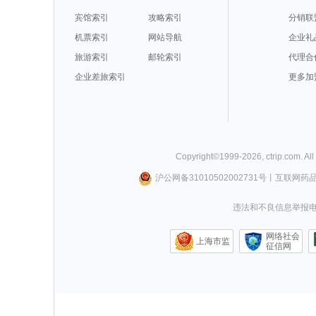
宾馆索引
攻略索引
分销联
机票索引
网站导航
企业礼
旅游索引
邮轮索引
代理合
企业差旅索引
更多加
Copyright©
1999-
2026
,
ctrip.com
. Al
沪公网备31010502002731号
丨
互联网药
违法和不良信息举报电话0
网络社会
上海市监
征信网