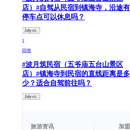
店）#自驾从民宿到镇海寺，沿途有
停车点可以休息吗？​
July-cc.
1
回答
#波月筑民宿（五爷庙五台山景区
店）#镇海寺到民宿的直线距离是多
少？适合自驾前往吗？​
July-cc.
旅游资讯
加