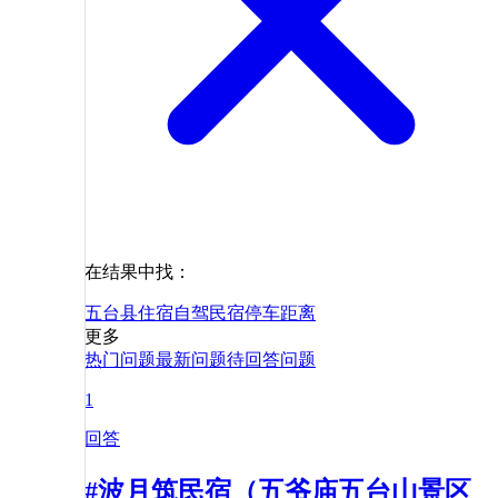
在结果中找：
五台县
住宿
自驾
民宿
停车
距离
更多
热门问题
最新问题
待回答问题
1
回答
#波月筑民宿（五爷庙五台山景区