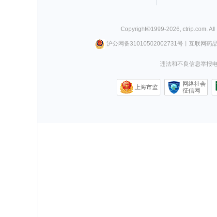
Copyright©
1999-
2026
,
ctrip.com
. Al
沪公网备31010502002731号
丨
互联网药
违法和不良信息举报电话0
网络社会
上海市监
征信网