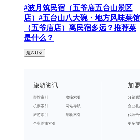
#波月筑民宿（五爷庙五台山景区
店）#五台山八大碗・地方风味菜馆
（五爷庙店）离民宿多远？推荐菜
是什么？
是六月🍯
旅游资讯
加
宾馆索引
攻略索引
分销联
机票索引
网站导航
企业礼
旅游索引
邮轮索引
代理合
企业差旅索引
更多加