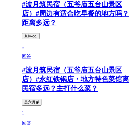
#波月筑民宿（五爷庙五台山景区
店）#周边有适合吃早餐的地方吗？
距离多远？​
July-cc.
1
回答
#波月筑民宿（五爷庙五台山景区
店）#永红铁锅店・地方特色菜馆离
民宿多远？主打什么菜？
是六月🍯
1
回答