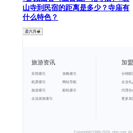
山寺到民宿的距离是多少？寺庙有
什么特色？
是六月🍯
旅游资讯
加
宾馆索引
攻略索引
分销联
机票索引
网站导航
企业礼
旅游索引
邮轮索引
代理合
企业差旅索引
更多加
Copyright©
1999-
2026
,
ctrip.com
. Al