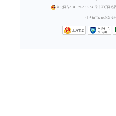
沪公网备31010502002731号
丨
互联网药
违法和不良信息举报电话0
网络社会
上海市监
征信网