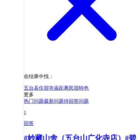
在结果中找：
五台县
住宿
寺庙
距离
民宿
特色
更多
热门问题
最新问题
待回答问题
1
回答
#妙藏山舍（五台山广化寺店）#碧