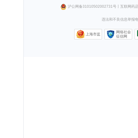
沪公网备31010502002731号
丨
互联网药
违法和不良信息举报电话0
网络社会
上海市监
征信网