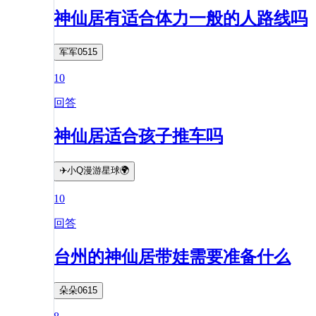
神仙居有适合体力一般的人路线吗
军军0515
10
回答
神仙居适合孩子推车吗
✈️小Q漫游星球🌍
10
回答
台州的神仙居带娃需要准备什么
朵朵0615