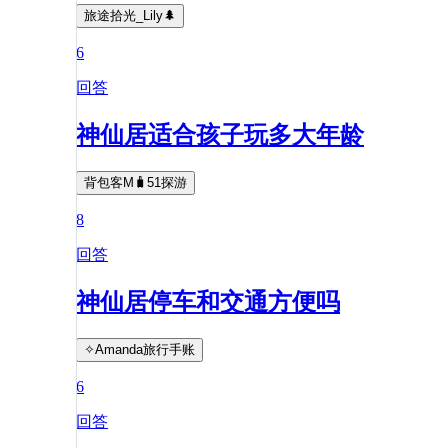
旅途拾光_Lily🌲
6
回答
神仙居适合孩子玩多大年龄
背包客M🧳51探游
8
回答
神仙居停车和交通方便吗
✧Amanda旅行手账
6
回答