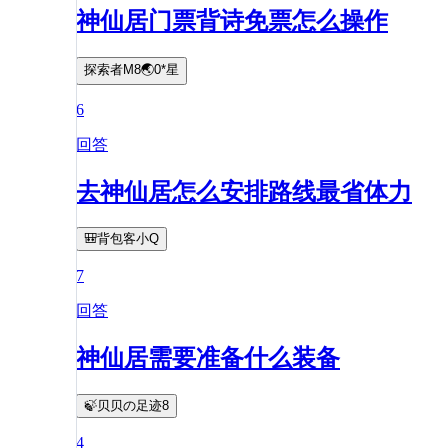
神仙居门票背诗免票怎么操作
探索者M8🌏0*星
6
回答
去神仙居怎么安排路线最省体力
🎒背包客小Q
7
回答
神仙居需要准备什么装备
🍃贝贝の足迹8
4