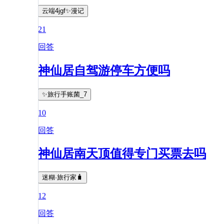
云端4jgf✨漫记
21
回答
神仙居自驾游停车方便吗
✨旅行手账菌_7
10
回答
神仙居南天顶值得专门买票去吗
迷糊·旅行家🧳
12
回答