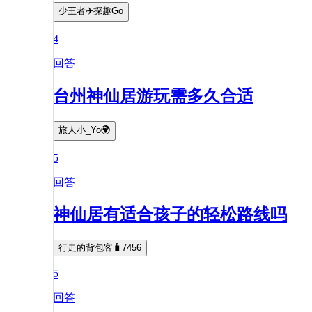
少王者✈️探趣Go
4
回答
台州神仙居游玩需多久合适
旅人小_Yo🌍
5
回答
神仙居有适合孩子的轻松路线吗
行走的背包客🧳7456
5
回答