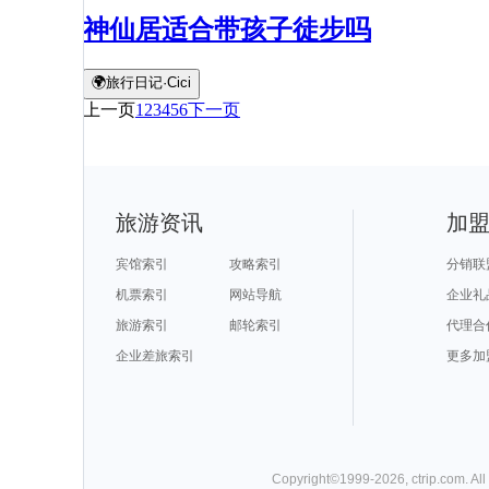
神仙居适合带孩子徒步吗
🌍旅行日记·Cici
上一页
1
2
3
4
5
6
下一页
旅游资讯
加
宾馆索引
攻略索引
分销联
机票索引
网站导航
企业礼
旅游索引
邮轮索引
代理合
企业差旅索引
更多加
Copyright©
1999-
2026
,
ctrip.com
. Al