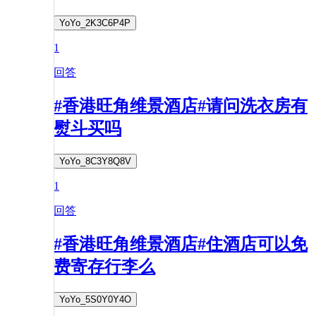
YoYo_2K3C6P4P
1
回答
#香港旺角维景酒店#请问洗衣房有
熨斗买吗
YoYo_8C3Y8Q8V
1
回答
#香港旺角维景酒店#住酒店可以免
费寄存行李么
YoYo_5S0Y0Y4O