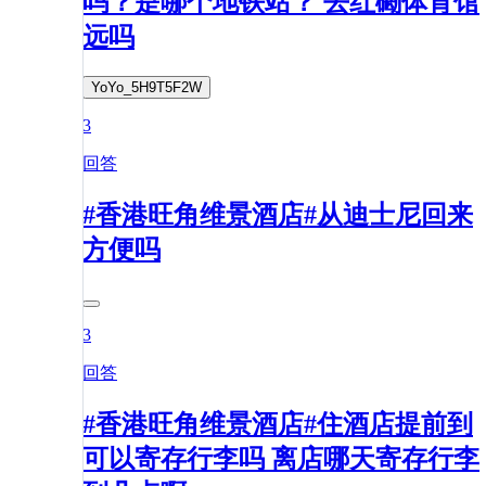
吗？是哪个地铁站？ 去红磡体育馆
远吗
YoYo_5H9T5F2W
3
回答
#香港旺角维景酒店#从迪士尼回来
方便吗
3
回答
#香港旺角维景酒店#住酒店提前到
可以寄存行李吗 离店哪天寄存行李