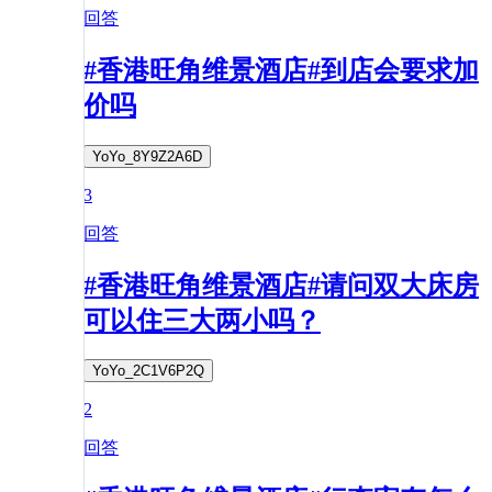
回答
#香港旺角维景酒店#到店会要求加
价吗
YoYo_8Y9Z2A6D
3
回答
#香港旺角维景酒店#请问双大床房
可以住三大两小吗？
YoYo_2C1V6P2Q
2
回答