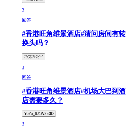
3
回答
#香港旺角维景酒店#请问房间有转
换头吗？
巧克力公宔
3
回答
#香港旺角维景酒店#机场大巴到酒
店需要多久？
YoYo_6J1W2E3D
3