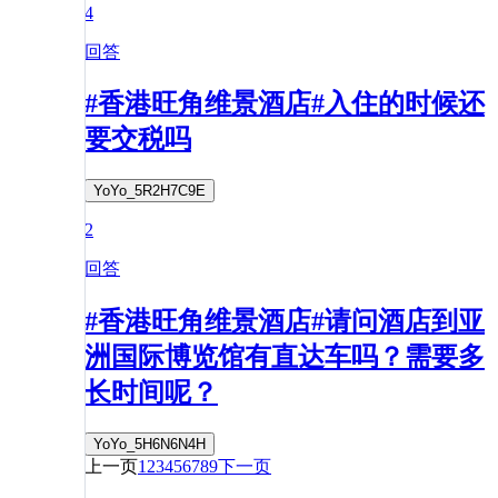
4
回答
#香港旺角维景酒店#入住的时候还
要交税吗
YoYo_5R2H7C9E
2
回答
#香港旺角维景酒店#请问酒店到亚
洲国际博览馆有直达车吗？需要多
长时间呢？
YoYo_5H6N6N4H
上一页
1
2
3
4
5
6
7
8
9
下一页