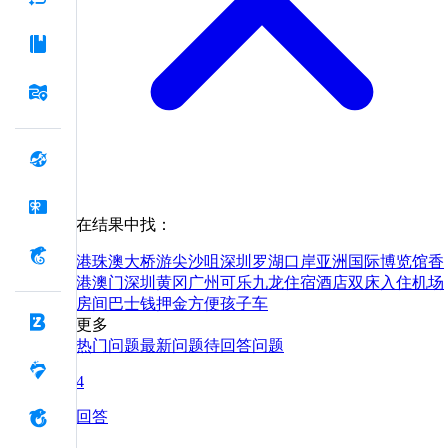
在结果中找：
港珠澳大桥游
尖沙咀
深圳罗湖口岸
亚洲国际博览馆
香
港
澳门
深圳
黄冈
广州
可乐
九龙
住宿
酒店
双床
入住
机场
房间
巴士
钱
押金
方便
孩子
车
更多
热门问题
最新问题
待回答问题
4
回答