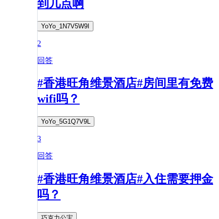
到几点啊
YoYo_1N7V5W9I
2
回答
#香港旺角维景酒店#房间里有免费
wifi吗？
YoYo_5G1Q7V9L
3
回答
#香港旺角维景酒店#入住需要押金
吗？
巧克力公宔