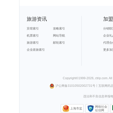
旅游资讯
加
宾馆索引
攻略索引
分销联
机票索引
网站导航
企业礼
旅游索引
邮轮索引
代理合
企业差旅索引
更多加
Copyright©
1999-
2026
,
ctrip.com
. Al
沪公网备31010502002731号
丨
互联网药
违法和不良信息举报电话0
网络社会
上海市监
征信网