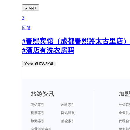
tyhqqhr
3
回答
#春熙宾馆（成都春熙路太古里店）
#酒店有洗衣房吗
YoYo_6U7W3K4L
旅游资讯
加
宾馆索引
攻略索引
分销联
机票索引
网站导航
企业礼
旅游索引
邮轮索引
代理合
企业差旅索引
更多加