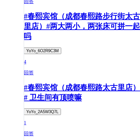
回答
#春熙宾馆（成都春熙路步行街太古
里店）#两大两小，两张床可拼一起
吗
YoYo_6O2R9C3M
4
回答
#春熙宾馆（成都春熙路太古里店）
# 卫生间有顶喷嘛
YoYo_2A5W3Q7L
1
回答