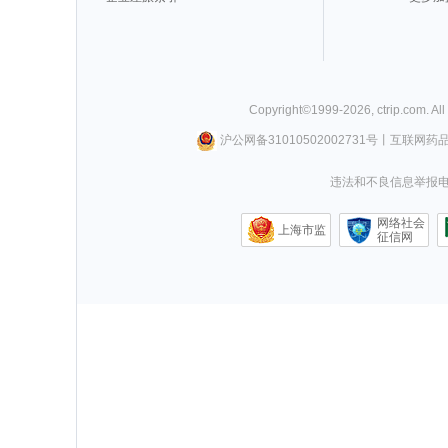
Copyright©
1999-
2026
,
ctrip.com
. Al
沪公网备31010502002731号
丨
互联网药
违法和不良信息举报电话0
网络社会
上海市监
征信网