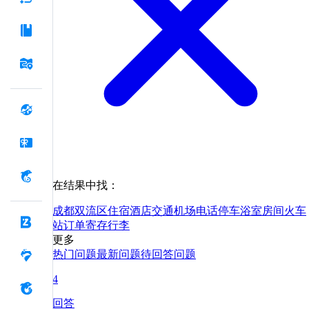
在结果中找：
成都
双流区
住宿
酒店
交通
机场
电话
停车
浴室
房间
火车
站
订单
寄存
行李
更多
热门问题
最新问题
待回答问题
4
回答