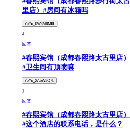
#春熙宾馆（成都春熙路步行街太古
里店）#房间有冰箱吗
YoYo_0W3M6M9L
4
回答
#春熙宾馆（成都春熙路太古里店）
#卫生间有顶喷嘛
YoYo_2A5W3Q7L
1
回答
#春熙宾馆（成都春熙路太古里店）
#这个酒店的联系电话，是什么？