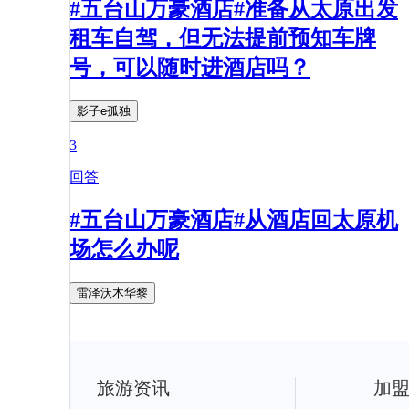
#五台山万豪酒店#准备从太原出发
租车自驾，但无法提前预知车牌
号，可以随时进酒店吗？
影子e孤独
3
回答
#五台山万豪酒店#从酒店回太原机
场怎么办呢
雷泽沃木华黎
旅游资讯
加