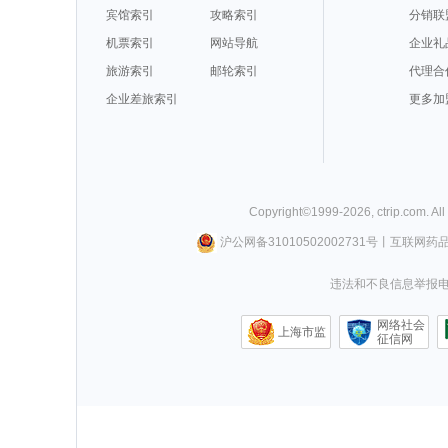
宾馆索引
攻略索引
分销联
机票索引
网站导航
企业礼
旅游索引
邮轮索引
代理合
企业差旅索引
更多加
Copyright©
1999-
2026
,
ctrip.com
. Al
沪公网备31010502002731号
丨
互联网药
违法和不良信息举报电话0
网络社会
上海市监
征信网