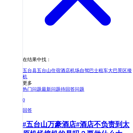
在结果中找：
五台县
五台山
住宿
酒店
机场
自驾
巴士
租车
大巴
景区
接
机
更多
热门问题
最新问题
待回答问题
0
回答
#五台山万豪酒店#酒店不负责到太