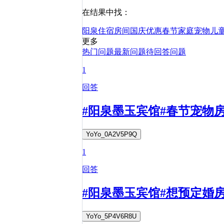
在结果中找：
阳泉
住宿
房间
国庆
优惠
春节
家庭
宠物
儿
更多
热门问题
最新问题
待回答问题
1
回答
#阳泉墨玉宾馆#春节宠物
YoYo_0A2V5P9Q
1
回答
#阳泉墨玉宾馆#想预定婚
YoYo_5P4V6R8U