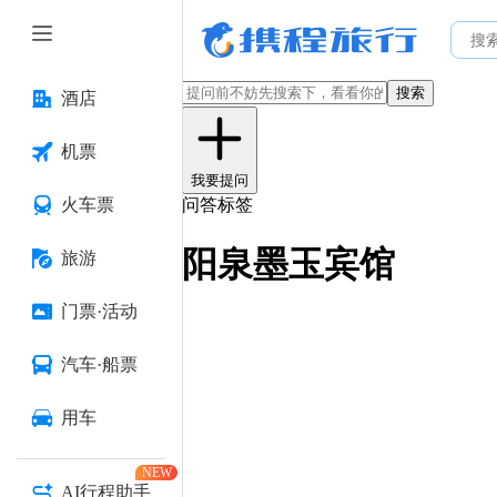
搜索
酒店
机票
我要提问
火车票
问答标签
阳泉墨玉宾馆
旅游
门票·活动
汽车·船票
用车
NEW
AI行程助手