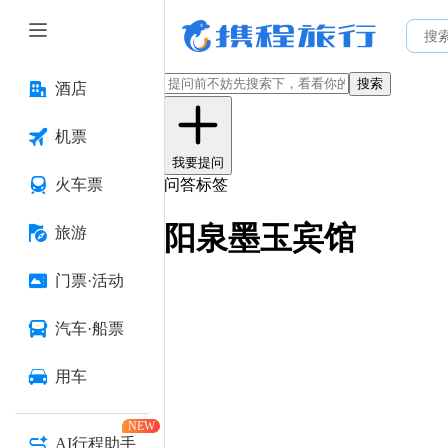
搜索
酒店
机票
我要提问
火车票
问答标签
阳泉墨玉宾馆
旅游
门票·活动
汽车·船票
用车
NEW
AI行程助手