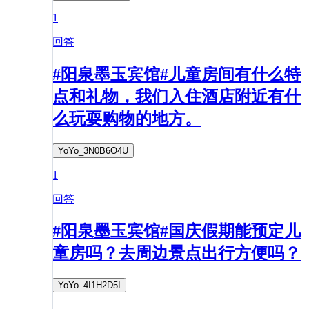
1
回答
#阳泉墨玉宾馆#儿童房间有什么特
点和礼物，我们入住酒店附近有什
么玩耍购物的地方。
YoYo_3N0B6O4U
1
回答
#阳泉墨玉宾馆#国庆假期能预定儿
童房吗？去周边景点出行方便吗？
YoYo_4I1H2D5I