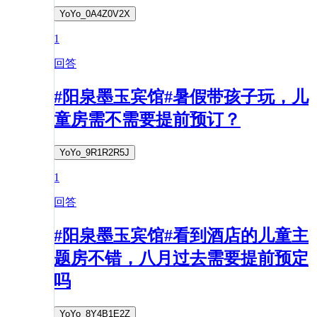
YoYo_0A4Z0V2X
1
回答
#阳泉墨玉宾馆#暑假带孩子玩，儿
童房需不需要提前预订？
YoYo_9R1R2R5J
1
回答
#阳泉墨玉宾馆#看到酒店的儿童主
题房不错，八月过去需要提前预定
吗
YoYo_8Y4B1E2Z