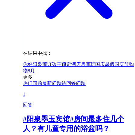
在结果中找：
你好
阳泉
预订
孩子
预定
酒店
房间
玩
国庆
暑假
国庆节
购
物
8月
更多
热门问题
最新问题
待回答问题
1
回答
#阳泉墨玉宾馆#房间最多住几个
人？有儿童专用的浴盆吗？