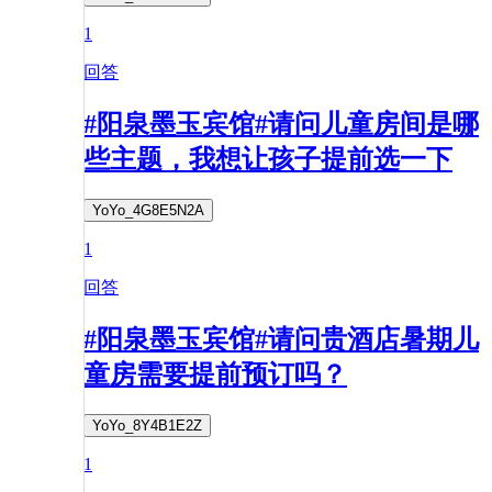
1
回答
#阳泉墨玉宾馆#请问儿童房间是哪
些主题，我想让孩子提前选一下
YoYo_4G8E5N2A
1
回答
#阳泉墨玉宾馆#请问贵酒店暑期儿
童房需要提前预订吗？
YoYo_8Y4B1E2Z
1