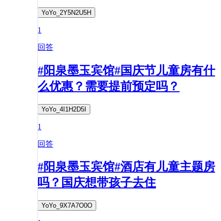
YoYo_2Y5N2U5H
1
回答
#阳泉墨玉宾馆#国庆节儿童房有什
么优惠？需要提前预定吗？
YoYo_4I1H2D5I
1
回答
#阳泉墨玉宾馆#酒店有儿童主题房
吗？国庆想带孩子去住
YoYo_9X7A7O0O