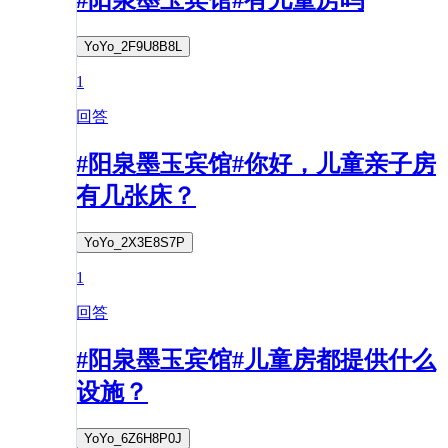
#阳泉墨玉宾馆#有儿童房吗
YoYo_2F9U8B8L
1
回答
#阳泉墨玉宾馆#你好，儿童亲子房
有几张床？
YoYo_2X3E8S7P
1
回答
#阳泉墨玉宾馆#儿童房都提供什么
设施？
YoYo_6Z6H8P0J