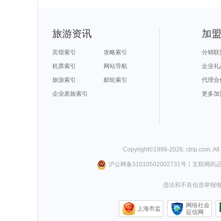
旅游资讯
加
宾馆索引
攻略索引
分销联
机票索引
网站导航
企业礼
旅游索引
邮轮索引
代理合
企业差旅索引
更多加
Copyright©
1999-
2026
,
ctrip.com
. Al
沪公网备31010502002731号
丨
互联网药
违法和不良信息举报电话0
网络社会
上海市监
征信网