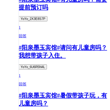
提前预订吗
YoYo_2X3E8S7P
1
回答
#阳泉墨玉宾馆#请问有儿童房吗？
我想带孩子入住。
YoYo_6U6R5N4L
1
回答
#阳泉墨玉宾馆#暑假带孩子玩，有
儿童房吗？