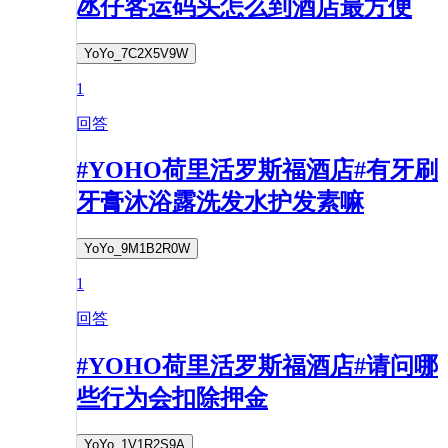
氹仔客运码头怎么到酒店最方便
YoYo_7C2X5V9W
1
回答
#YOHO荷里活罗斯福酒店#有牙刷
牙膏沐浴露洗发水护发素嘛
YoYo_9M1B2R0W
1
回答
#YOHO荷里活罗斯福酒店#请问哪
些行为会扣除押金
YoYo_1V1R2S9A