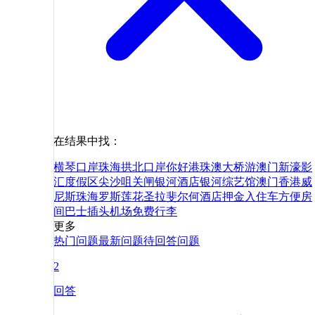
在结果中找：
横琴口岸
珠海拱北口岸
你好
港珠澳大桥游
澳门新濠影
汇度假区
尖沙咀
关闸
银河酒店
银河综艺馆
澳门
香港
威
尼斯
珠海
罗斯
莲花
圣拉斐尔
何
酒店
押金
入住
车
方便
房
间
巴士
插头
机场
免费
行李
更多
热门问题
最新问题
待回答问题
2
回答