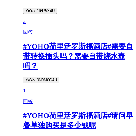
YoYo_1I6P5X4U
2
回答
#YOHO荷里活罗斯福酒店#需要自
带转换插头吗？需要自带烧水壶
吗？
YoYo_0N0M0O4U
1
回答
#YOHO荷里活罗斯福酒店#请问早
餐单独购买是多少钱呢