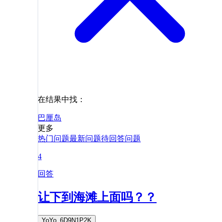
在结果中找：
巴厘岛
更多
热门问题
最新问题
待回答问题
4
回答
让下到海滩上面吗？？
YoYo_6D9N1P2K