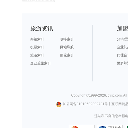
旅游资讯
加
宾馆索引
攻略索引
分销联
机票索引
网站导航
企业礼
旅游索引
邮轮索引
代理合
企业差旅索引
更多加
Copyright©
1999-
2026
,
ctrip.com
. Al
沪公网备31010502002731号
丨
互联网药
违法和不良信息举报电话0
网络社会