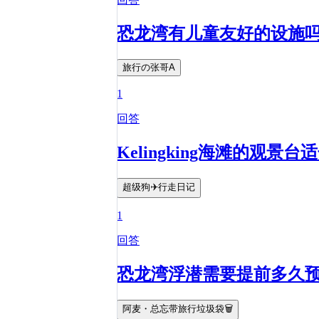
恐龙湾有儿童友好的设施
旅行の张哥A
1
回答
Kelingking海滩的观景
超级狗✈️行走日记
1
回答
恐龙湾浮潜需要提前多久
阿麦・总忘带旅行垃圾袋🗑️