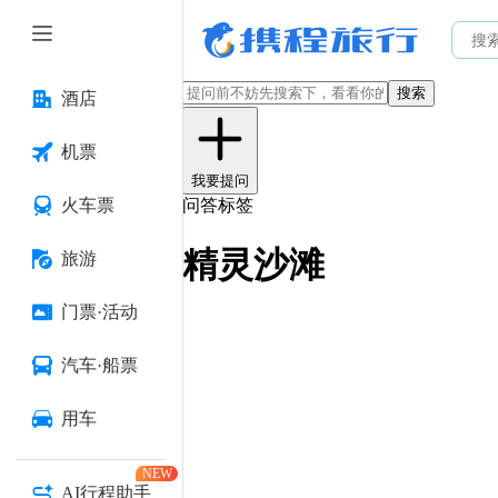
搜索
酒店
机票
我要提问
火车票
问答标签
精灵沙滩
旅游
门票·活动
汽车·船票
用车
NEW
AI行程助手