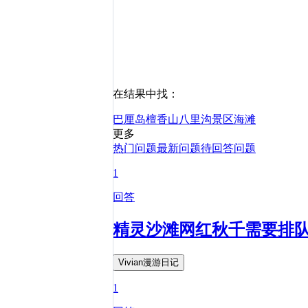
在结果中找：
巴厘岛
檀香山
八里沟景区
海滩
更多
热门问题
最新问题
待回答问题
1
回答
精灵沙滩网红秋千需要排
Vivian漫游日记
1