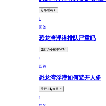
忍冬睡着了
1
回答
恐龙湾浮潜排队严重吗
旅行の小确幸🌸37
1
回答
恐龙湾浮潜如何避开人多
旅行·Lily在路上
1
回答