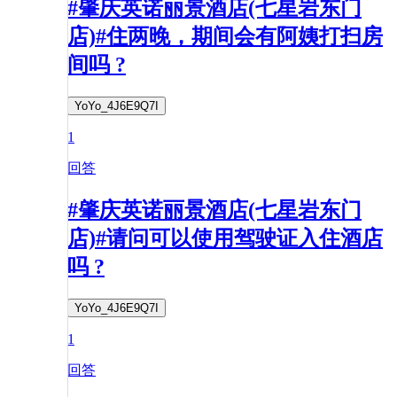
#肇庆英诺丽景酒店(七星岩东门
店)#住两晚，期间会有阿姨打扫房
间吗 ?
YoYo_4J6E9Q7I
1
回答
#肇庆英诺丽景酒店(七星岩东门
店)#请问可以使用驾驶证入住酒店
吗 ?
YoYo_4J6E9Q7I
1
回答