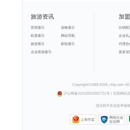
旅游资讯
加
宾馆索引
攻略索引
分销联
机票索引
网站导航
企业礼
旅游索引
邮轮索引
代理合
企业差旅索引
更多加
Copyright©
1999-
2026
,
ctrip.com
. Al
沪公网备31010502002731号
丨
互联网药
违法和不良信息举报电话0
网络社会
上海市监
征信网