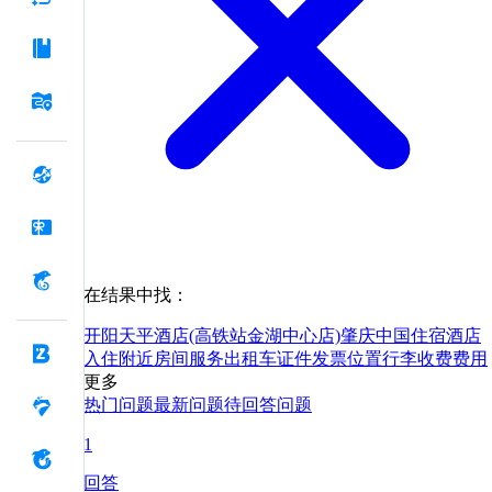
在结果中找：
开阳天平酒店(高铁站金湖中心店)
肇庆
中国
住宿
酒店
入住
附近
房间
服务
出租车
证件
发票
位置
行李
收费
费用
更多
热门问题
最新问题
待回答问题
1
回答