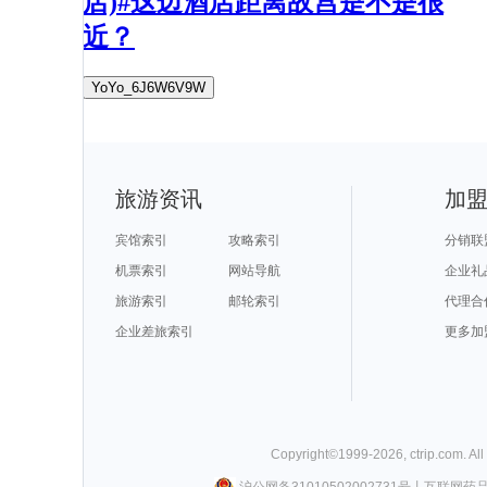
店)#这边酒店距离故宫是不是很
近？
YoYo_6J6W6V9W
旅游资讯
加
宾馆索引
攻略索引
分销联
机票索引
网站导航
企业礼
旅游索引
邮轮索引
代理合
企业差旅索引
更多加
Copyright©
1999-
2026
,
ctrip.com
. Al
沪公网备31010502002731号
丨
互联网药