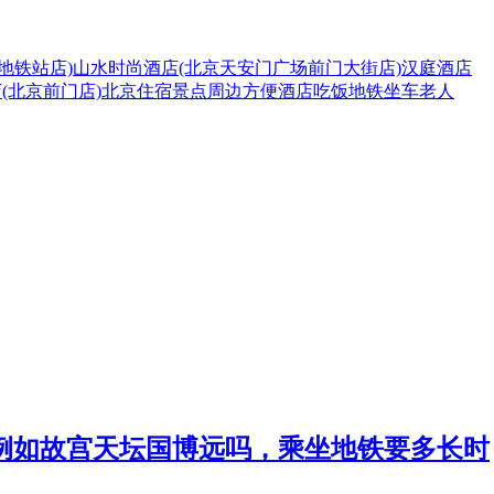
地铁站店)
山水时尚酒店(北京天安门广场前门大街店)
汉庭酒店
(北京前门店)
北京
住宿
景点
周边
方便
酒店
吃饭
地铁
坐车
老人
例如故宫天坛国博远吗，乘坐地铁要多长时