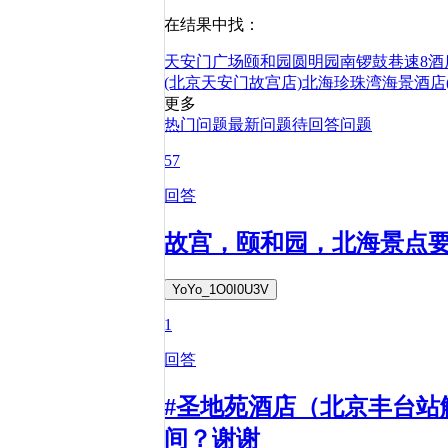
在结果中找：
天安门广场
颐和园
圆明园
南锣鼓巷
速8酒
(北京天安门故宫店)
北海珍珠湾海景酒店
更多
热门问题
最新问题
待回答问题
57
回答
故宫，颐和园，北海景点
YoYo_1O0I0U3V
1
回答
#圣地苑酒店（北京丰台站
间？谢谢