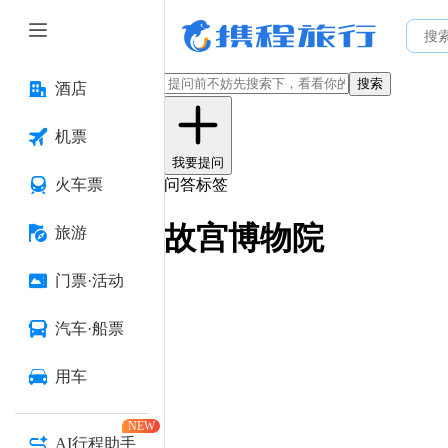
搜索
酒店
机票
我要提问
火车票
问答标签
故宫博物院
旅游
门票·活动
汽车·船票
用车
NEW
AI行程助手