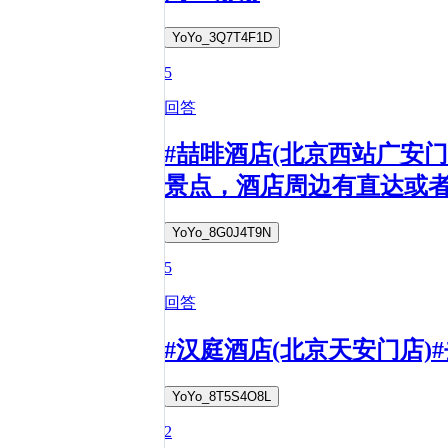
YoYo_3Q7T4F1D
5
回答
#喆啡酒店(北京西站广安
景点，酒店周边有直达或
YoYo_8G0J4T9N
5
回答
#汉庭酒店(北京天安门店)
YoYo_8T5S4O8L
2